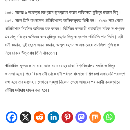
১৯৫২ সালের ৬ নভেম্বর চট্টগ্রামে জন্মগ্রহণ করেন অভিনেতা মুজিবুর রহমান দিলু।
১৯৭২ সালে তিনি বাংলাদেশ টেলিভিশনের তালিকাভুক্ত শিল্পী হন। ১৯৭৬ সাল থেকে
টেলিভিশনে নিয়মিত অভিনয় শুরু করেন। বিটিভির কালজয়ী ধারাবাহিক নাটক সংশপ্তক
এর মালু চরিত্রে অভিনয় করে মুজিবুর রহমান দিলুকে ব্যাপক পরিচিতি পান তিনি। স্ত্রী
রানী রহমান, দুই ছেলে অয়ন রহমান, অতুল রহমান ও এক মেয়ে তানজিলা মুজিবকে
নিয়ে ঢাকার উত্তরায় তিনি থাকতেন।
পারিবারিক সূত্রে জানা যায়, আজ বাদে যোহর ঢাকা বিশ্ববিদ্যালয় মসজিদে ‍দিলুর
জানাজা হবে। পরে বিকাল ৩টা থেকে ৪টা পর্যন্ত বাংলাদেশ শিল্পকলা একাডেমি প্রাঙ্গণে
রাখা হবে তার মরদেহ। সেখানে শ্রদ্ধা নিবেদন শেষে আসরের পর বনানী কবরস্থানে
রাষ্ট্রীয় মর্যাদায় দাফন করা হবে।