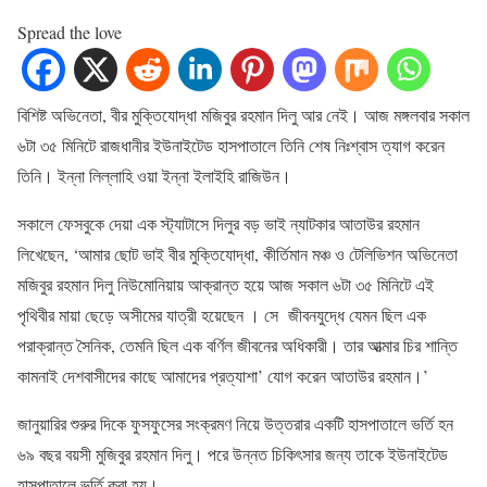
Spread the love
বিশিষ্ট অভিনেতা, বীর মুক্তিযোদ্ধা মজিবুর রহমান দিলু আর নেই। আজ মঙ্গলবার সকাল
৬টা ৩৫ মিনিটে রাজধানীর ইউনাইটেড হাসপাতালে তিনি শেষ নিঃশ্বাস ত্যাগ করেন
তিনি। ইন্না লিল্লাহি ওয়া ইন্না ইলাইহি রাজিউন।
সকালে ফেসবুকে দেয়া এক স্ট্যাটাসে দিলুর বড় ভাই ন্যাটকার আতাউর রহমান
লিখেছেন, ‘আমার ছোট ভাই বীর মুক্তিযোদ্ধা, কীর্তিমান মঞ্চ ও টেলিভিশন অভিনেতা
মজিবুর রহমান দিলু নিউমোনিয়ায় আক্রান্ত হয়ে আজ সকাল ৬টা ৩৫ মিনিটে এই
পৃথিবীর মায়া ছেড়ে অসীমের যাত্রী হয়েছেন । সে জীবনযুদ্ধে যেমন ছিল এক
পরাক্রান্ত সৈনিক, তেমনি ছিল এক বর্ণিল জীবনের অধিকারী। তার আত্মার চির শান্তি
কামনাই দেশবাসীদের কাছে আমাদের প্রত্যাশা’ যোগ করেন আতাউর রহমান।’
জানুয়ারির শুরুর দিকে ফুসফুসের সংক্রমণ নিয়ে উত্তরার একটি হাসপাতালে ভর্তি হন
৬৯ বছর বয়সী মুজিবুর রহমান দিলু। পরে উন্নত চিকিৎসার জন্য তাকে ইউনাইটেড
হাসপাতালে ভর্তি করা হয়।