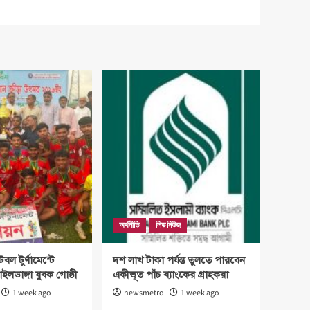
অর্থনীতি
লিড নিউজ
টবল টুর্ণামেন্টে
দশ লাখ টাকা পর্যন্ত তুলতে পারবেন
াইলডাঙ্গা যুবক গোষ্ঠী
একীভূত পাঁচ ব্যাংকের গ্রাহকরা
1 week ago
newsmetro
1 week ago