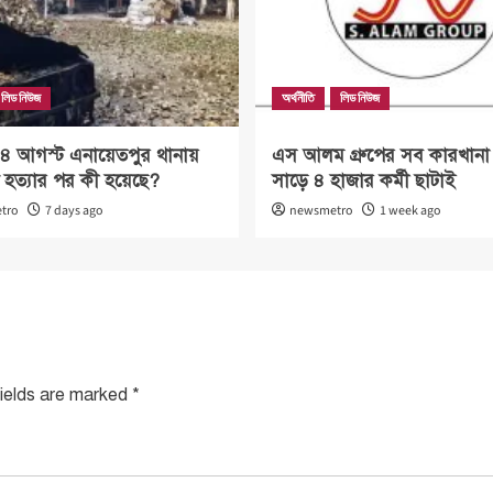
লিড নিউজ
অর্থনীতি
লিড নিউজ
র ৪ আগস্ট এনায়েতপুর থানায়
এস আলম গ্রুপের সব কারখানা ব
 হত্যার পর কী হয়েছে?
সাড়ে ৪ হাজার কর্মী ছাটাই
tro
7 days ago
newsmetro
1 week ago
fields are marked
*