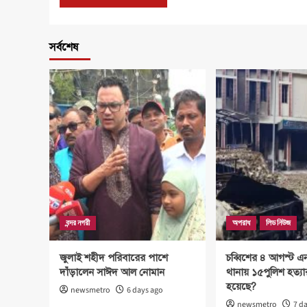
সর্বশেষ
বন্দর নগরী
অপরাধ
লিড নিউজ
জুলাই শহীদ পরিবারের পাশে
চব্বিশের ৪ আগস্ট এ
দাঁড়ালেন সাঈদ আল নোমান
থানায় ১৫পুলিশ হত্য
হয়েছে?
newsmetro
6 days ago
newsmetro
7 d