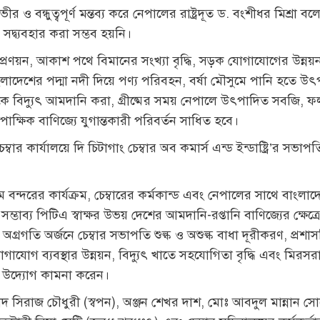
ীর ও বন্ধুত্বপূর্ণ মন্তব্য করে নেপালের রাষ্ট্রদূত ড. বংশীধর মিশ্রা 
 সদ্ব্যবহার করা সম্ভব হয়নি।
 প্রণয়ন, আকাশ পথে বিমানের সংখ্যা বৃদ্ধি, সড়ক যোগাযোগের উন্ন
ংলাদেশের পদ্মা নদী দিয়ে পণ্য পরিবহন, বর্ষা মৌসুমে পানি হতে উৎপন
বিদ্যুৎ আমদানি করা, গ্রীষ্মের সময় নেপালে উৎপাদিত সবজি, ফলম
বিপাক্ষিক বাণিজ্যে যুগান্তকারী পরিবর্তন সাধিত হবে।
স্থ চেম্বার কার্যালয়ে দি চিটাগাং চেম্বার অব কমার্স এন্ড ইন্ডাষ্ট্রি’র
ম বন্দরের কার্যক্রম, চেম্বারের কর্মকান্ড এবং নেপালের সাথে বাংলাদে
াব্য পিটিএ স্বাক্ষর উভয় দেশের আমদানি-রপ্তানি বাণিজ্যের ক্ষেত্রে অ
রগতি অর্জনে চেম্বার সভাপতি শুল্ক ও অশুল্ক বাধা দূরীকরণ, প্রশাসন
যোগাযোগ ব্যবস্থার উন্নয়ন, বিদ্যুৎ খাতে সহযোগিতা বৃদ্ধি এবং ম
িগত উদ্যোগ কামনা করেন।
ীদ সিরাজ চৌধুরী (স্বপন), অঞ্জন শেখর দাশ, মোঃ আবদুল মান্নান স