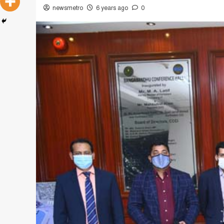
newsmetro
6 years ago
0