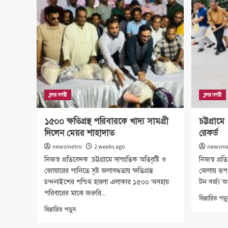
দাঁড়ালেন
সাঈদ
আল
নোমান
বন্দর নগরী
বন্দর নগরী
১৫০০ ক্ষতিগ্রস্থ পরিবারকে খাদ্য সামগ্রী
চট্টগ্রাম
দিলেন মেয়র শাহাদাত
রেকর্ড
newsmetro
2 weeks ago
newsme
নিজস্ব প্রতিবেদক :চট্টগ্রামে সাম্প্রতিক অতিবৃষ্টি ও
নিজস্ব প্রত
জোয়ারের পানিতে সৃষ্ট জলাবদ্ধতায় ক্ষতিগ্রস্ত
জেলায় রূপ
চন্দনাইশের পশ্চিম হারলা এলাকার ১৫০০ অসহায়
টন বর্জ্য 
পরিবারের মাঝে জরুরি...
বিস্তারিত পড়
Read
বিস্তারিত পড়ুন
more
about