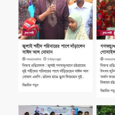
বন্দর নগরী
বন্দর নগরী
জুলাই শহীদ পরিবারের পাশে দাঁড়ালেন
গণঅভ্যুত্থ
সাঈদ আল নোমান
গোসাইলডা
newsmetro
5 days ago
newsme
নিজস্ব প্রতিবেদক : জুলাই গণঅভ্যুত্থানে চট্টগ্রামের
নিজস্ব প্রত
দুই শহীদের পরিবারের পাশে দাঁড়িয়েছেন সাঈদ আল
উৎসব ফুটবল 
নোমান এমপি। তাঁদের হাতে তুলে দিয়েছেন দুই...
অর্জন করেছ
বিকালে চট্টগ
Read
বিস্তারিত পড়ুন
more
বিস্তারিত পড়
about
জুলাই
শহীদ
পরিবারের
পাশে