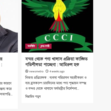
নিষ্ঠার
সঙ্গে
দায়িত্ব
পালনের
আহ্বান
আইনমন্ত্রীর
অর্থনীতি
বন্দর নগরী
ের
বন্দর থেকে পণ্য খালাস প্রক্রিয়া কাঙ্ক্ষিত
 :
গতিশীলতা পাচ্ছেনা : আমিরুল হক
newsmetro
4 weeks ago
নিজস্ব প্রতিবেদক : ব্যবসা পরিচালন সহজীকরণ ও
ব্যয় হ্রাসকল্পে চারদিনের মধ্যে পণ্য শূল্কায়ন সম্পন্ন
তার কারণে
ও বন্দর থেকে খালাসে অর্থমন্ত্রীর নির্দেশনা...
মন্তব্য করে
র সভাপতি...
Read
বিস্তারিত পড়ুন
more
about
বন্দর