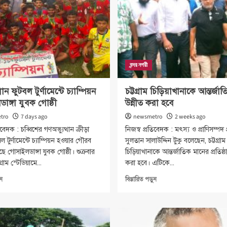
বন্দর নগরী
ান ফুটবল টুর্ণামেন্টে চ্যাম্পিয়ন
চট্টগ্রাম চিড়িয়াখানাকে আন্তর্জা
ঙ্গা যুবক গোষ্ঠী
উন্নীত করা হবে
tro
7 days ago
newsmetro
2 weeks ago
িবেদক : চব্বিশের গণঅভ্যুত্থান ক্রীড়া
নিজস্ব প্রতিবেদক : মৎস্য ও প্রাণিসম্পদ প্র
টুর্ণামেন্টে চ্যাম্পিয়ন হওয়ার গৌরব
সুলতান সালাউদ্দিন টুকু বলেছেন, চট্টগ্রাম
ে গোসাইলডাঙ্গা যুবক গোষ্ঠী। শুক্রবার
চিড়িয়াখানাকে আন্তর্জাতিক মানের প্রতিষ্ঠ
্রাম স্টেডিয়ামে...
করা হবে। এটিকে...
Read
Read
ুন
বিস্তারিত পড়ুন
more
more
about
about
গণঅভ্যুত্থান
চট্টগ্রাম
ফুটবল
চিড়িয়াখানাকে
টুর্ণামেন্টে
আন্তর্জাতিক