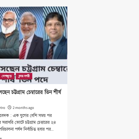
about
১
বহির্নোঙ্গরে
দিনে
নিরাপত্তাহীনতা
১৩৫
দেশের
টন
ভাবমূর্তির
বর্জ্য
জন্য
সরিয়ে
ঝুঁকি
রেকর্ড
তৈরি
করছে
:
চিটাগাং
চেম্বার
দেশজুড়ে
বন্দর নগরী
ন চট্টগ্রাম চেম্বারের তিন শীর্ষ
tro
2 months ago
তিবেদক : এক যুগের বেশি সময় পর
র সরাসরি ভোটে চট্টগ্রাম চেম্বারের ২৪
রিচালনা পর্ষদ নির্বাচিত হবার পর...
Read