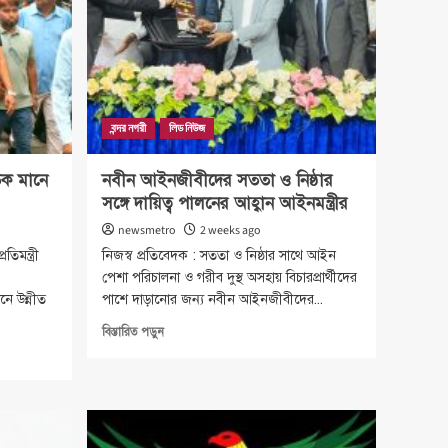
বন্দর নগরী
লিড নিউজ
তিক মানে
নবীন আইনজীবীদের সততা ও নিষ্ঠার
সঙ্গে দায়িত্ব পালনের আহ্বান আইনমন্ত্রীর
newsmetro
2 weeks ago
তিমন্ত্রী
নিজস্ব প্রতিবেদক : সততা ও নিষ্ঠার সাথে আইন
পেশা পরিচালনা ও গরীব দুস্থ অসহায় বিচারপ্রার্থীদের
ানে উন্নীত
পাশে দাড়ানোর জন্য নবীন আইনজীবীদের...
Read
বিস্তারিত পড়ুন
more
about
নবীন
আইনজীবীদের
সততা
ও