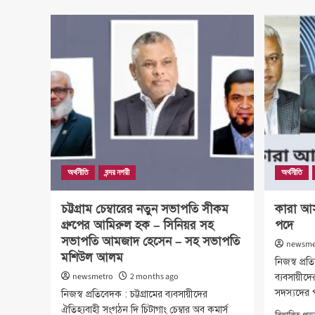
১৫০০
ক্ষতিগ্রস্থ
পরিবারকে
খাদ্য
সামগ্রী
দিলেন
মেয়র
শাহাদাত
অর্থনীতি
বন্দর নগরী
অর্থনীতি
চট্টগ্রাম চেম্বারের নতুন সভাপতি সীকম
কারা আসছে
গ্রুপের আমিরুল হক – সিনিয়র সহ
পদে
সভাপতি আমজাদ হেসেন – সহ সভাপতি
newsme
মশিউল আলম
নিজস্ব প্র
newsmetro
2 months ago
ব্যবসায়ীদে
সদস্যদের প
নিজস্ব প্রতিবেদক : চট্টগ্রামের ব্যবসায়ীদের
ঐতিহ্যবাহী সংগঠন দি চিটাগাং চেম্বার অব কমার্স