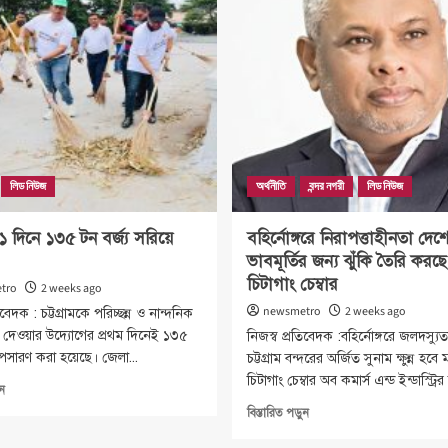
চ্যাম্পিয়ন
মানে
গোসাইলডাঙ্গা
উন্নীত
যুবক
করা
গোষ্ঠী
হবে
লিড নিউজ
অর্থনীতি
বন্দর নগরী
লিড নিউজ
ে ১ দিনে ১৩৫ টন বর্জ্য সরিয়ে
বহির্নোঙ্গরে নিরাপত্তাহীনতা দেশ
ভাবমূর্তির জন্য ঝুঁকি তৈরি করছে
চিটাগাং চেম্বার
tro
2 weeks ago
newsmetro
2 weeks ago
িবেদক : চট্টগ্রামকে পরিচ্ছন্ন ও নান্দনিক
 দেওয়ার উদ্যোগের প্রথম দিনেই ১৩৫
নিজস্ব প্রতিবেদক :বহির্নোঙ্গরে জলদস্যু
অপসারণ করা হয়েছে। জেলা...
চট্টগ্রাম বন্দরের অর্জিত সুনাম ক্ষুন্ন হবে 
চিটাগাং চেম্বার অব কমার্স এন্ড ইন্ডাস্ট্রি
Read
ুন
more
Read
বিস্তারিত পড়ুন
about
more
চট্টগ্রামে