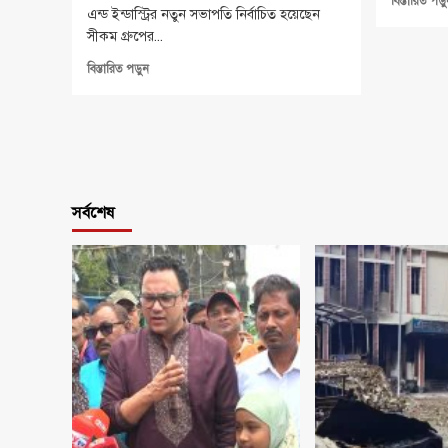
বিস্তারিত পড়
এন্ড ইন্ডাস্ট্রির নতুন সভাপতি নির্বাচিত হয়েছেন
সীকম গ্রুপের...
Read
বিস্তারিত পড়ুন
more
about
চট্টগ্রাম
চেম্বারের
নতুন
সভাপতি
সীকম
সর্বশেষ
গ্রুপের
আমিরুল
হক
–
সিনিয়র
সহ
সভাপতি
আমজাদ
হেসেন
–
সহ
সভাপতি
মশিউল