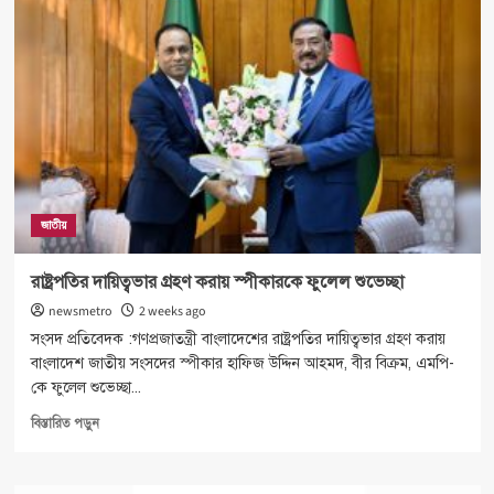
নিবন্ধন
২৭
জুলাই
হতে
শুরু
জাতীয়
রাষ্ট্রপতির দায়িত্বভার গ্রহণ করায় স্পীকারকে ফুলেল শুভেচ্ছা
newsmetro
2 weeks ago
সংসদ প্রতিবেদক :গণপ্রজাতন্ত্রী বাংলাদেশের রাষ্ট্রপতির দায়িত্বভার গ্রহণ করায়
বাংলাদেশ জাতীয় সংসদের স্পীকার হাফিজ উদ্দিন আহমদ, বীর বিক্রম, এমপি-
কে ফুলেল শুভেচ্ছা...
Read
বিস্তারিত পড়ুন
more
about
রাষ্ট্রপতির