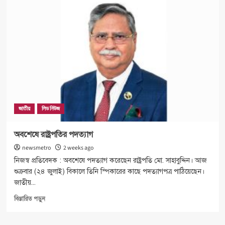
দায়িত্বভার
গ্রহণ
করায়
স্পীকারকে
ফুলেল
শুভেচ্ছা
জাতীয়
লিড নিউজ
অবশেষে রাষ্ট্রপতির পদত্যাগ
newsmetro
2 weeks ago
নিজস্ব প্রতিবেদক : অবশেষে পদত্যাগ করেছেন রাষ্ট্রপতি মো. সাহাবুদ্দিন। আজ
শুক্রবার (২৪ জুলাই) বিকালে তিনি স্পিকারের কাছে পদত্যাগপত্র পাঠিয়েছেন।
জাতীয়...
Read
বিস্তারিত পড়ুন
more
about