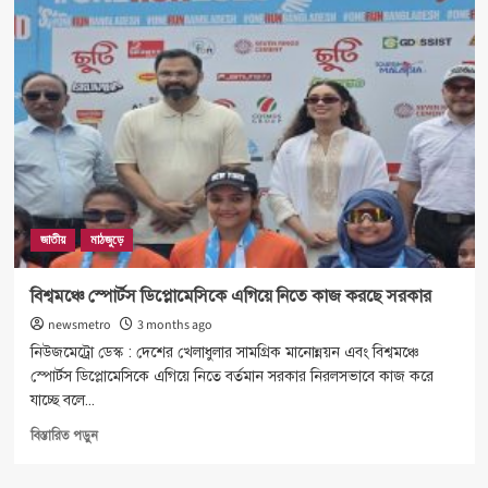
ব্যাংকের
নতুন
চেয়ারম্যান
খুরশীদ
আলম
জাতীয়
মাঠজুড়ে
বিশ্বমঞ্চে স্পোর্টস ডিপ্লোমেসিকে এগিয়ে নিতে কাজ করছে সরকার
newsmetro
3 months ago
নিউজমেট্রো ডেস্ক : দেশের খেলাধুলার সামগ্রিক মানোন্নয়ন এবং বিশ্বমঞ্চে
স্পোর্টস ডিপ্লোমেসিকে এগিয়ে নিতে বর্তমান সরকার নিরলসভাবে কাজ করে
যাচ্ছে বলে...
Read
বিস্তারিত পড়ুন
more
about