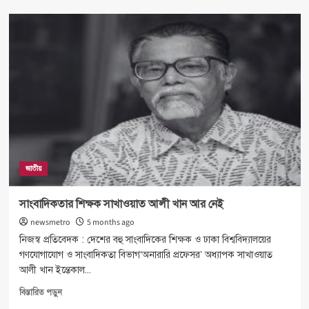
চট্টগ্রাম
চেম্বারের
নতৃন
নেতৃত্বে
‘ইউনাইটেড
বিজনেস
ফোরাম’
জাতীয়
সাংবাদিকতার শিক্ষক সাখাওয়াত আলী খান আর নেই
newsmetro
5 months ago
নিজস্ব প্রতিবেদক : দেশের বহু সাংবাদিকের শিক্ষক ও ঢাকা বিশ্ববিদ্যালয়ের
গণযোগাযোগ ও সাংবাদিকতা বিভাগ‘অনারারি প্রফেসর’ অধ্যাপক সাখাওয়াত
আলী খান ইন্তেকাল...
Read
বিস্তারিত পড়ুন
more