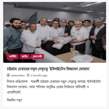
বিশ্বমঞ্চে
স্পোর্টস
ডিপ্লোমেসিকে
এগিয়ে
নিতে
কাজ
করছে
সরকার
অর্থনীতি
জাতীয়
বন্দর নগরী
চট্টগ্রাম চেম্বারের নতৃন নেতৃত্বে ‘ইউনাইটেড বিজনেস ফোরাম’
newsmetro
3 months ago
নিজস্ব প্রতিবেদক : শতবর্ষী চট্টগ্রাম চেম্বারের নতুন নেতৃত্বে আসছে ‘ইউনাইটেড
বিজনেস ফোরাম। আজ শনিবার অনুষ্ঠিত চেম্বার নির্বাচনে অর্ডিনারী ও
এসোসিয়েট...
Read
বিস্তারিত পড়ুন
more
about