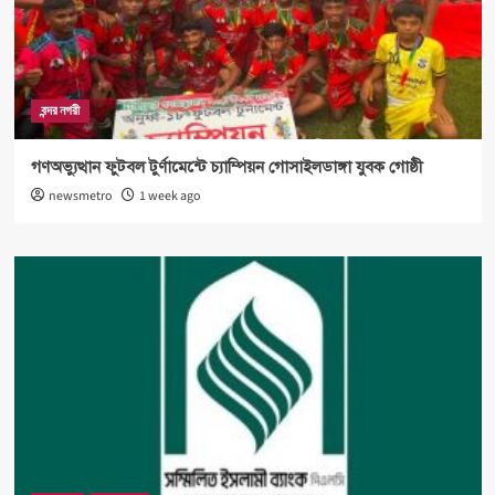
বন্দর নগরী
গণঅভ্যুত্থান ফুটবল টুর্ণামেন্টে চ্যাম্পিয়ন গোসাইলডাঙ্গা যুবক গোষ্ঠী
newsmetro
1 week ago