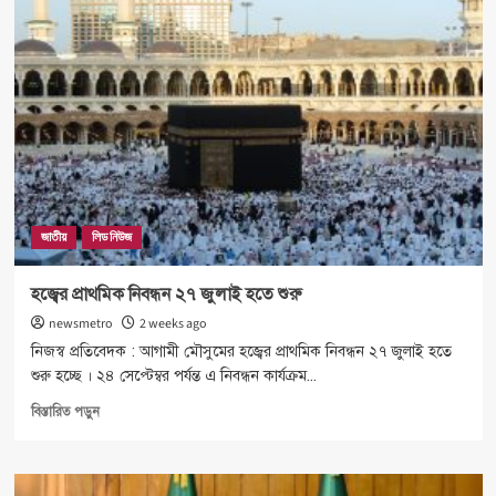
ভোটের
৩২
ডিসি
বাধ্যতামূলক
অবসরে
জাতীয়
লিড নিউজ
হজ্বের প্রাথমিক নিবন্ধন ২৭ জুলাই হতে শুরু
newsmetro
2 weeks ago
নিজস্ব প্রতিবেদক : আগামী মৌসুমের হজ্বের প্রাথমিক নিবন্ধন ২৭ জুলাই হতে
শুরু হচ্ছে । ২৪ সেপ্টেম্বর পর্যন্ত এ নিবন্ধন কার্যক্রম...
Read
বিস্তারিত পড়ুন
more
about
হজ্বের
প্রাথমিক