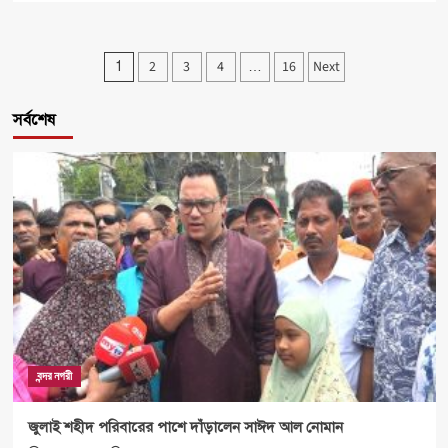
about
সাংবাদিকতার
শিক্ষক
Posts
2
3
4
16
Next
1
…
সাখাওয়াত
আলী
pagination
খান
সর্বশেষ
আর
নেই
বন্দর নগরী
জুলাই শহীদ পরিবারের পাশে দাঁড়ালেন সাঈদ আল নোমান