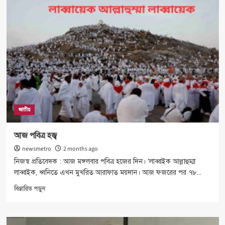
কারণ
দেখিয়ে
পদত্যাগ
করতে
পারেন
রাষ্ট্রপতি
জাতীয়
আজ পবিত্র হজ্ব
newsmetro
2 months ago
নিজস্ব প্রতিবেদক : আজ মঙ্গলবার পবিত্র হজের দিন। ‘লাব্বাইক আল্লাহুম্মা
লাব্বাইক, ধ্বনিতে এখন মুখরিত আরাফাত ময়দান। আজ ফজরের পর ৭৮...
Read
বিস্তারিত পড়ুন
more
about
আজ