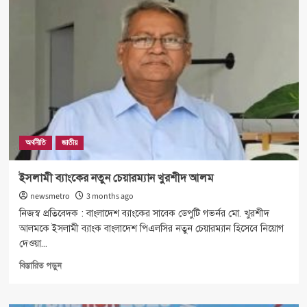
পবিত্র
হজ্ব
অর্থনীতি
জাতীয়
ইসলামী ব্যাংকের নতুন চেয়ারম্যান খুরশীদ আলম
newsmetro
3 months ago
নিজস্ব প্রতিবেদক : বাংলাদেশ ব্যাংকের সাবেক ডেপুটি গভর্নর মো. খুরশীদ
আলমকে ইসলামী ব্যাংক বাংলাদেশ পিএলসির নতুন চেয়ারম্যান হিসেবে নিয়োগ
দেওয়া...
Read
বিস্তারিত পড়ুন
more
about
ইসলামী