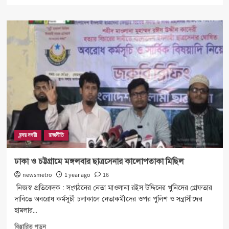
more
about
চট্টগ্রামে
ছাত্রসেনার
কালো
পতাকা
মিছিল
ও
সমাবেশ
বন্দর নগরী
রাজনীতি
ঢাকা ও চট্টগ্রামে মঙ্গলবার ছাত্রসেনার কালোপতাকা মিছিল
newsmetro
1 year ago
16
নিজস্ব প্রতিবেদক : সংগঠনের নেতা মাওলানা রইস উদ্দিনের খুনিদের গ্রেফতার
দাবিতে অবরোধ কর্মসূচী চলাকালে নেতাকর্মীদের ওপর পুলিশ ও সন্ত্রাসীদের
হামলার...
Read
বিস্তারিত পড়ুন