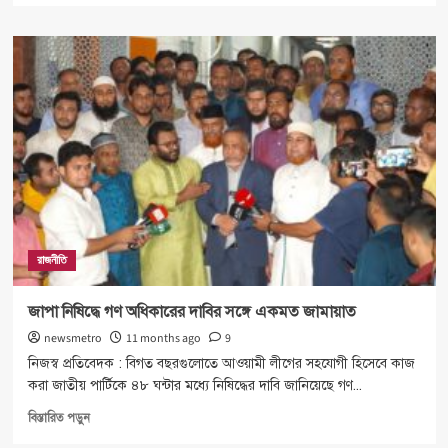
about
চবির
ঘটনায়
উসকানি
:
বিএনপির
কেন্দ্রীয়
নেতা
উদয়
কুসুম
বড়ুয়াকে
বহিস্কার
রাজনীতি
জাপা নিষিদ্ধে গণ অধিকারের দাবির সঙ্গে একমত জামায়াত
newsmetro
11 months ago
9
নিজস্ব প্রতিবেদক : বিগত বছরগুলোতে আওয়ামী লীগের সহযোগী হিসেবে কাজ
করা জাতীয় পার্টিকে ৪৮ ঘন্টার মধ্যে নিষিদ্ধের দাবি জানিয়েছে গণ...
Read
বিস্তারিত পড়ুন
more