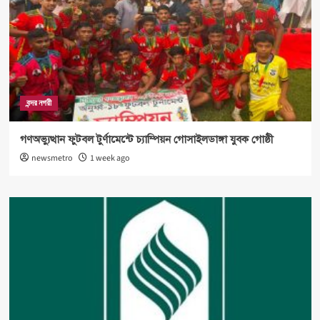
বন্দর নগরী
গণঅভ্যুত্থান ফুটবল টুর্ণামেন্টে চ্যাম্পিয়ন গোসাইলডাঙ্গা যুবক গোষ্ঠী
newsmetro
1 week ago