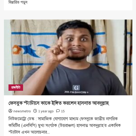
Read
বিস্তারিত পড়ুন
more
about
গাজী
সালাউদ্দিন
তানভীরকে
অব্যাহতি
দিল
এনসিপি
রাজনীতি
ফেসবুক স্ট্যাটাসে কাকে ইঙ্গিত করলেন হাসনাত আবদুল্লাহ
newsmetro
1 year ago
15
নিউজমেট্রো ডেস্ক : সামাজিক যোগাযোগ মাধ্যম ফেসবুকে জাতীয় নাগরিক
কমিটির (এনসিপি) মুখ্য সংগঠক (উত্তরাঞ্চল) হাসনাত আবদুল্লাহ’র একাধিক
স্ট্যাটাস এখন আলোচনার...