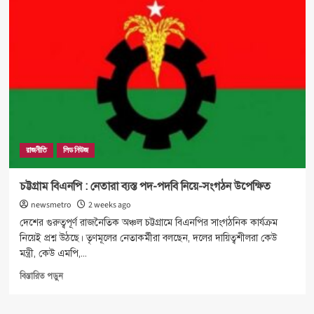
অধিবেশনে
নতুন
রাষ্ট্রপতি
নির্বাচন
:
আইনমন্ত্রী
রাজনীতি
লিড নিউজ
চট্টগ্রাম বিএনপি : নেতারা ব্যস্ত পদ-পদবি নিয়ে-সংগঠন উপেক্ষিত
newsmetro
2 weeks ago
দেশের গুরুত্বপূর্ণ রাজনৈতিক অঞ্চল চট্টগ্রামে বিএনপির সাংগঠনিক কার্যক্রম
নিয়েই প্রশ্ন উঠছে। তৃণমূলের নেতাকর্মীরা বলছেন, দলের দায়িত্বশীলরা কেউ
মন্ত্রী, কেউ এমপি,...
Read
বিস্তারিত পড়ুন
more
about