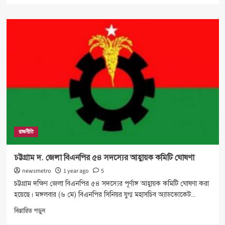
about
সুন্নীপন্থী
রাজনৈতিক
জোটের
আত্মপ্রকাশ
রাজনীতি
চট্টগ্রাম দ. জেলা বিএনপির ৫৪ সদস্যের আহ্বায়ক কমিটি ঘোষণা
newsmetro
1 year ago
5
চট্টগ্রাম দক্ষিণ জেলা বিএনপির ৫৪ সদস্যের পূর্ণাঙ্গ আহ্বায়ক কমিটি ঘোষণা করা
হয়েছে। মঙ্গলবার (৬ মে) বিএনপির সিনিয়র যুগ্ম মহাসচিব অ্যাডভোকেট...
Read
বিস্তারিত পড়ুন
more