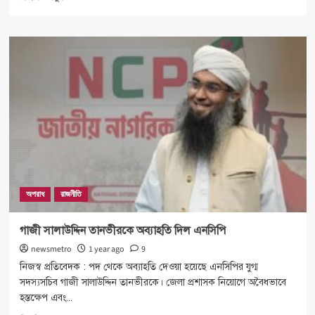
more
about
ঢাকা
ও
চট্টগ্রামে
মঙ্গলবার
ছাত্রসেনার
কালোপতাকা
মিছিল
অপরাধ
রাজনীতি
গাজী সালাউদ্দিন তানভীরকে অব্যাহতি দিল এনসিপি
newsmetro
1 year ago
9
নিজস্ব প্রতিবেদক : পদ থেকে অব্যাহতি দেওয়া হয়েছে এনসিপির যুগ্ম
সদস্যসচিব গাজী সালাউদ্দিন তানভীরকে। জেলা প্রশাসক নিয়োগে অবৈধভাবে
হস্তক্ষেপ এবং...