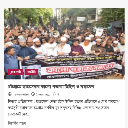
about
চট্টগ্রাম
দ.
জেলা
বিএনপির
৫৪
সদস্যের
আহ্বায়ক
কমিটি
ঘোষণা
বন্দর নগরী
রাজনীতি
চট্টগ্রামে ছাত্রসেনার কালো পতাকা মিছিল ও সমাবেশ
newsmetro
1 year ago
8
নিজস্ব প্রতিবেদক : ছাত্রসেনা নেতা রইস উদ্দিন হত্যার প্রতিবাদে ৫মে’র অবরোধ
কর্মসূচী চলাকালে চট্টগ্রাম নগরীর মুরাদপুরসহ বিভিন্ন এলাকায সংগঠনের
নেতাকর্মীদের...
Read
বিস্তারিত পড়ুন