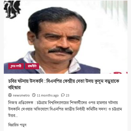
চট্টগ্রাম
বিএনপি
:
নেতারা
ব্যস্ত
পদ-
পদবি
নিয়ে-
সংগঠন
উপেক্ষিত
বন্দর নগরী
রাজনীতি
চবির ঘটনায় উসকানি : বিএনপির কেন্দ্রীয় নেতা উদয় কুসুম বড়ুয়াকে
বহিস্কার
newsmetro
11 months ago
23
নিজস্ব প্রতিবেদক : চট্টগ্রাম বিশ্ববিদ্যালয়ের শিক্ষার্থীদের ওপর হামলার ঘটনায়
উসকানি দেওয়ার অভিযোগে বিএনপির জাতীয় নির্বাহী কমিটির সদস্য ও চট্টগ্রাম
উত্তর...
Read
বিস্তারিত পড়ুন
more