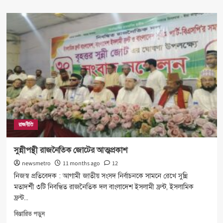
about
জাপা
নিষিদ্ধে
গণ
অধিকারের
দাবির
সঙ্গে
একমত
জামায়াত
রাজনীতি
সুন্নীপন্থী রাজনৈতিক জোটের আত্মপ্রকাশ
newsmetro
11 months ago
12
নিজস্ব প্রতিবেদক : আগামী জাতীয় সংসদ নির্বাচনকে সামনে রেখে সুন্নি
মতাদর্শী ৩টি নিবন্ধিত রাজনৈতিক দল বাংলাদেশ ইসলামী ফ্রন্ট, ইসলামিক
ফ্রন্ট...
Read
বিস্তারিত পড়ুন
more