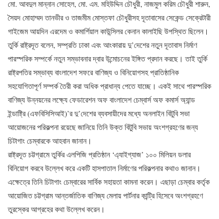
মো. আবদুল মান্নান সোহেল, মো. এম. মহিউদ্দিন চৌধুরী, নাজমুল করিম চৌধুরী শারুন,
সৈয়দ মোহাম্মদ তানভীর ও তাজমীম মোস্তফা চৌধুরীসহ দূতাবাসের সেকেন্ড সেক্রেটারী
গাইজেম আয়দিন এরদেম ও কমার্শিয়াল কাউন্সিলর কেনান কালাইছি উপস্থিত ছিলেন।
তুর্কি রাষ্ট্রদূত বলেন, সম্প্রতি ঢাকা এবং আংকারায় দু’দেশের নতুন দূতাবাস নির্মাণ
পারস্পরিক সম্পর্কে নতুন সম্ভাবনার দ্বার উন্মোচনের ইঙ্গিত প্রদান করছে। তাই তুর্কি
রাষ্ট্রপতির সম্ভাব্য বাংলাদেশ সফরে বাণিজ্য ও বিনিয়োগসহ প্রাতিষ্ঠানিক
সহযোগিতাপূর্ণ সম্পর্ক তৈরী করা অধিক প্রাধান্য পেতে যাচ্ছে। একই সাথে পারস্পরিক
বাণিজ্য উন্নয়নের লক্ষ্যে ফেডারেশন অফ বাংলাদেশ চেম্বার্স অফ কমার্স অ্যান্ড
ইন্ডাষ্ট্রি (এফবিসিসিআই)’র দু’দেশের ব্যবসায়ীদের মধ্যে অনলাইন বিটুবি সভা
আয়োজনের পরিকল্পনা রয়েছে জানিয়ে তিনি উক্ত বিটুবি সভায় অংশগ্রহণের জন্য
চিটাগাং চেম্বারকে আহবান জানান।
রাষ্ট্রদূত চট্টগ্রামে তুর্কির এলপিজি প্রতিষ্ঠান ‘এ্যাইগ্যাজ’ ১০০ মিলিয়ন ডলার
বিনিয়োগ করবে উল্লেখ করে একটি হাসপাতাল নির্মাণের পরিকল্পনার কথাও জানান।
এক্ষেত্রে তিনি চিটাগাং চেম্বারের সার্বিক সহায়তা কামনা করেন। এছাড়া চেম্বার কর্তৃক
আয়োজিত চট্টগ্রাম আন্তর্জাতিক বাণিজ্য মেলায় পার্টনার কান্ট্রি হিসেবে অংশগ্রহণে
তুরস্কের আগ্রহের কথা উল্লেখ করেন।