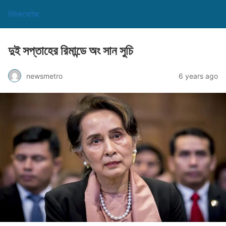
নিউজমেট্রো
দুই সপ্তাহের রিমান্ডে অং সান সুচি
newsmetro
6 years ago