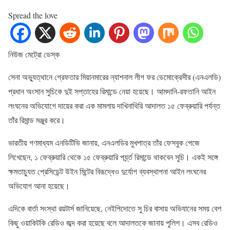
Spread the love
নিউজ মেট্রো ডেস্ক
সেনা অভ্যুত্থানে গ্রেফতার মিয়ানমারের ন্যাশনাল লীগ ফর ডেমোক্রেসীর (এনএলডি)
প্রধান অংসান সুচিকে দুই সপ্তাহের রিমান্ডে নেয়া হয়েছে। আমদানি-রফতানি আইন
লংঘনের অভিযোগে দায়ের করা এক মামলায় দাখিনাথিরি আদালত ১৫ ফেব্রুয়ারি পর্যন্ত
তাঁর রিমান্ড মঞ্জুর করে।
ভারতীয় গণমাধ্যম এনডিটিভি জানায়, এনএলডির মুখপাত্র তাঁর ফেসবুক পেজে
লিখেছেন, ১ ফেব্রুয়ারি থেকে ১৫ ফেব্রুয়ারি পর্য্ন্ত রিমান্ডে থাকবেন সুচি। একই সঙ্গে
ক্ষমতাচ্যুত প্রেসিডেন্ট উইন মিন্টের বিরূদ্ধেও দুর্যোগ ব্যবস্থাপনা আইন লংঘনের
অভিযোগ আনা হয়েছে।
এদিকে বার্তা সংস্থা রয়টার্স জানিয়েছে, নেইপিদোতে সু চির বাসায় অভিযানের সময় বেশ
কিছু ওয়াকিটকি রেডিও জব্দ করা হয়েছে বলে আদালতকে জানায় পুলিশ। এসব রেডিও