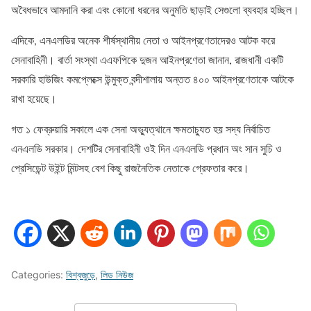
অবৈধভাবে আমদানি করা এবং কোনো ধরনের অনুমতি ছাড়াই সেগুলো ব্যবহার হচ্ছিল।
এদিকে, এনএলডির অনেক শীর্ষস্থানীয় নেতা ও আইনপ্রণেতাদেরও আটক করে
সেনাবাহিনী। বার্তা সংস্থা এএফপিকে দুজন আইনপ্রণেতা জানান, রাজধানী একটি
সরকারি হাউজিং কমপ্লেক্সে উন্মুক্ত বন্দীশালায় অন্তত ৪০০ আইনপ্রণেতাকে আটকে
রাখা হয়েছে।
গত ১ ফেব্রুয়ারি সকালে এক সেনা অভ্যুত্থানে ক্ষমতাচ্যুত হয় সদ্য নির্বাচিত
এনএলডি সরকার। দেশটির সেনাবাহিনী ওই দিন এনএলডি প্রধান অং সান সুচি ও
প্রেসিডেন্ট উইন্ট মিন্টসহ বেশ কিছু রাজনৈতিক নেতাকে গ্রেফতার করে।
Categories:
বিশ্বজুড়ে
,
লিড নিউজ