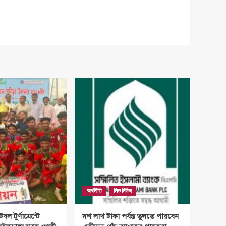
অর্থনীতি
লিড নিউজ
টবল টুর্ণামেন্টে
দশ লাখ টাকা পর্যন্ত তুলতে পারবেন