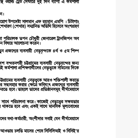
ার্ল্ড ট্রেড সেন্টারে দুই দিন ব্যাপী এ কর্মশালা
েন।
বিনিয়োগ উপদেষ্টা সালমান এফ রহমান এমপি । চিটাগাং
া শেখারণ (শেখার) সম্মানিত অতিথি হিসেবে অংশগ্রহণ
াপনা পরিচালক তপন চৌধুরী জেনারেল ট্রানজিশন অব
াইজেশন বিষয়ে আলোচনা করেন।
্রজন্মের ব্যবসায়ী নেতৃবৃন্দকে ৪র্থ ও ৫ম শিল্প
বন্দরনগরী চট্টগ্রামের ব্যবসায়ী নেতৃবৃন্দের জন্য
র্মশালা প্রশিক্ষণার্থীদের নেতৃত্বকে সামনের দিকে
ট্টগ্রামের ব্যবসায়ী নেতৃত্বকে আরও শক্তিশালী করতে
সদ্ব্যবহার করার ক্ষেত্রে ভবিষ্যৎ প্রজন্মের ব্যবসায়ী
 করতে হবে। তাহলে তাদের প্রতিষ্ঠানসমূহ দীর্ঘমেয়াদে
তার সাথে পরিচালনা করে। কাজেই নেতৃত্বের সক্ষমতার
এগিয়ে থাকতে হবে এবং একই সাথে মানবিক মূল্যবোধের
নদের যথা-কর্মচারী, অংশীদার সবাই যেন দীর্ঘমেয়াদে
ূচীর আওতায় চলতি মাসের শেষে সিসিসিআই ও বিসিই’র