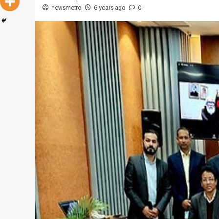
newsmetro
6 years ago
0