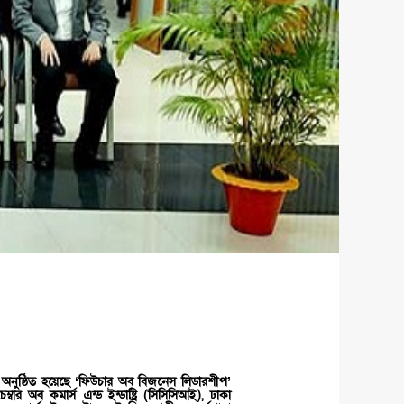
গ্রামে অনুষ্ঠিত হয়েছে ‘ফিউচার অব বিজনেস লিডারশীপ’
বার অব কমার্স এন্ড ইন্ডাষ্ট্রি (সিসিসিআই), ঢাকা