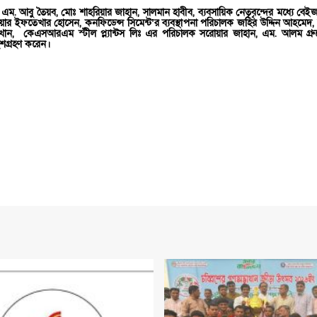
. এম. আবু তৈয়ব, মোঃ শাহরিয়ার জাহান, সালমান হাবীব, ব্যবসায়িক নেতৃবৃন্দের মধ্যে বেই
নিয়ার ইফতেখার হোসেন, কনফিডেন্স সিমেন্ট’র ব্যবস্থাপনা পরিচালক জহির উদ্দিন আহমেদ
ান, কেএসআরএম স্টীল প্ল্যান্টস লিঃ এর পরিচালক সরোয়ার জাহান, এম. আলম গ্রুপ
ংশগ্রহণ করেন।