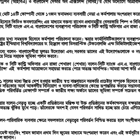
্রেশন (আইবিএ) ও বাংলাদেশ সেন্টার অব এক্সিলেন্স (বিসিই)’র যৌথ উদ্যোগে আগ্রাবাদস্থ ওয়
টেডসহ মোট ১৪টি কোম্পানী থেকে ১৭জন স্বনামধন্য ব্যবসায়ী নেতা এ কর্মশালায় অংশগ্রহণ কর
 হিসেবে ভিডিও কনফারেন্সিং এর মাধ্যমে বক্তব্য রাখেন প্রধানমন্ত্রীর বেসরকারি শিল্প ও 
লম, সিটি ব্যাংক এন.এ. বাংলাদেশের ব্যবস্থাপনা পরিচালক ও সিটি কান্ট্রি অফিসার এন রাজ
ূখ্য সমন্বয়ক হিসেবে কর্মশালা পরিচালনা করেন। স্কয়ার ফার্মাসিউটিক্যালস’র ব্যবস্থ
াষ্ট্রের ইন্ডিয়ানা বিশ্ববিদ্যালয়ের ড. হিল্লোল বালা ডিসরাপ্টিভ টেকনোলজি এন্ড ডিজিটাল
্যে বলেন- বাংলাদেশীরা মূলতঃ উদ্যোক্তা এবং সরকার তাদের এই উদ্যোগগুলোকে ও নতুন প
িয়ে নিতে সহায়ক ভূমিকা পালন করবে।
লক ও সিটি কান্ট্রি অফিসার এন রাজা শেখারণ (শেখার) বলেন-সিটি ব্যাংক এন.এ. বাংলাদেশ 
ভর্ণ্যান্স’ এই কর্মশালা আয়োজনে সহায়তা করতে পেরে অত্যন্ত আনন্দিত। আমরা আশা করি এই ক
ালের মধ্যে উন্নত দেশ হওয়ার জাতীয় স্বপ্ন বাস্তবায়নে সরকারি প্রচেষ্টার সম্পূরক হিসেবে চ
 সত্যিকার অর্থে আকর্ষণীয় বিনিয়োগ ও ব্যবসা-বাণিজ্যের কেন্দ্রে রূপান্তরিত করতে সম্ভাবনার 
ৈতিক পরিবর্তিত প্রেক্ষাপট সম্পর্কে ও জাতীয় লক্ষ্য অর্জনে তাদের ভূমিকা সম্পর্কে সচেতন
-নেতৃত্ব হচ্ছে একটি প্রতিষ্ঠানের মস্তিষ্ক যা উক্ত প্রতিষ্ঠানের কর্মকান্ডসমূহ দক্ষ
াটা অত্যন্ত ঝুঁকির মুখে পড়ে। তাঁদেরকে অবশ্যই যেসব পরিবর্তন সাধিত হচ্ছে তার চেয়ে 
বলেন-পারিবারিক ব্যবসার ক্ষেত্রে সফলভাবে নেতৃত্বের পরিবর্তন নিশ্চিত করতে হলে অংশীজ
টমেন্ট ব্যাংকিং শামস জামান প্রথম দিন জুমের মাধ্যমে অংশগ্রহণ করেন এবং এই কর্মস
লে জানান।