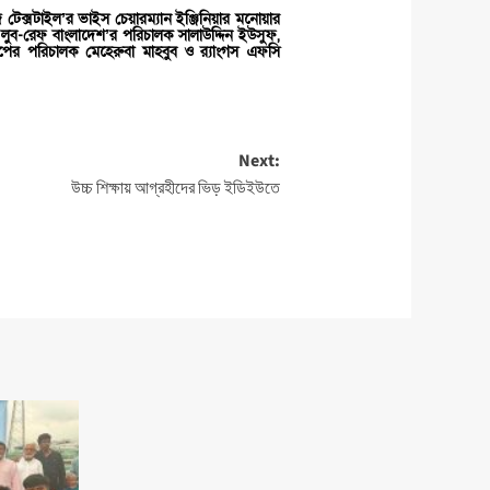
জ টেক্সটাইল’র ভাইস চেয়ারম্যান ইঞ্জিনিয়ার মনোয়ার
, লুব-রেফ বাংলাদেশ’র পরিচালক সালাউদ্দিন ইউসুফ,
ের পরিচালক মেহেরুবা মাহবুব ও র‌্যাংগস এফসি
Next:
উচ্চ শিক্ষায় আগ্রহীদের ভিড় ইডিইউতে