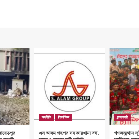
অর্থনীতি
লিড নিউজ
বন্দর নগরী
নায়েতপুর
এস আলম গ্রুপের সব কারখানা বন্ধ,
গণঅভ্যুত্থান ফু