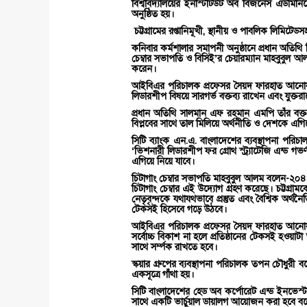
বিশ্ববিদ্যালয়ের ইনস্টিটিউট অব বিজনেস এডমিনিস্ট
অনুষ্ঠিত হয়।
চট্টগ্রামের রপ্তানিমূখী, স্থানীয় ও পাবলিক লিমি
কনিবার কর্মশালার সমাপনী অনুষ্ঠানে প্রধান অতিথি
চেম্বার সভাপতি ও বিসিই’র চেয়ারম্যান মাহবুবুল আ
করেন।
আইবিএর পরিচালক প্রফেসর সৈয়দ ফারহাত আনোয়ার ম
লিডারশীপ বিষয়ে সারগর্ভ বক্তব্য রাখেন এবং যুক্তর
প্রধান অতিথি সালমান এফ রহমান এমপি তাঁর বক্তব
বিপ্লবের সাথে তাল মিলিয়ে অর্থনীতি ও দেশকে এগ
সিটি ব্যাংক এন.এ. বাংলাদেশের ব্যবস্থাপনা পরিচা
‘ভিশনারী লিডারশীপ ফর গ্রোথ স্ট্র্যাটেজি এন্ড গ
এগিয়ে নিয়ে যাবে।
চিটাগাং চেম্বার সভাপতি মাহবুবুল আলম বলেন-২০৪১ স
চিটাগাং চেম্বার এই উদ্যোগ গ্রহণ করেছে। চট্টগ্রামকে
নেতৃবৃন্দকে যথাযথভাবে প্রস্তুত এবং বৈশ্বিক অর্থন
টেকসই হিসেবে গড়ে উঠবে।
আইবিএর পরিচালক প্রফেসর সৈয়দ ফারহাত আনোয়ার বলেন
সর্বোচ্চ বিকাশ না হলে প্রতিষ্ঠানের টেকসই হওয়
সাথে সর্ম্পক রাখতে হবে।
স্কয়ার গ্রুপের ব্যবস্থাপনা পরিচালক তপন চৌধুরী 
একসূত্রে গাঁথা হয়।
সিটি বাংলাদেশের হেড অব কর্পোরেট এন্ড ইনভেস্
সাথে একটি ভার্চুয়াল ডায়ালগ আয়োজন করা হবে ব