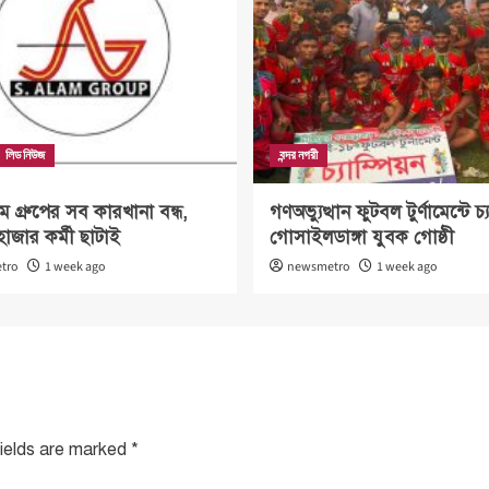
লিড নিউজ
বন্দর নগরী
গ্রুপের সব কারখানা বন্ধ,
গণঅভ্যুত্থান ফুটবল টুর্ণামেন্টে চ্য
হাজার কর্মী ছাটাই
গোসাইলডাঙ্গা যুবক গোষ্ঠী
tro
1 week ago
newsmetro
1 week ago
fields are marked
*