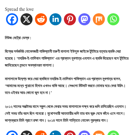
Spread the love
নিউজ মেট্রো ডেস্ক :
বিশ্বের সর্বকনিষ্ঠ নোবেলজয়ী পাকিস্তানী তরুণী মালালা ইউসুফ জাইকে টুইটারে হত্যার হুমকি দেয়া
হয়েছে। ‘তহরিক-ই-তালিবান পাকিস্তান’ এর প্রাক্তন মুখপাত্র এহসান এ হুমকি দিয়েছেন বলে টুইটারে
জানিয়েছেন লন্ডনে অবস্থানরত মালালা।
মালালাকে উদ্দে্শ্য করে দেয়া হুমকিতে তহরিক-ই-তালিবান পাকিস্তান এর প্রাক্তন মুখপাত্র বলেন,
‘আমাদের মধ্যে পুরোনো হিসাব এখনও বাকি আছে। সেগুলো মিটমাট করতে তোমার ঘরে ফেরা উচিৎ।
তবে এইবার আর কোনো ভুল হবে না।’
২০১২ সালের অক্টোবর মাসে স্কুল থেকে ফেরার সময় মালালাকে লক্ষ্য করে গুলি চালিয়েছিল এহসান।
সেই সময় তাঁর বয়স ছিল পনেরো। মুখোশধারী আততায়ীর গুলি তার বাম ভুরু ঘেষে কাঁধে এসে লাগে।
ভাগ্যক্রমে তিনি প্রাণে রক্ষা পান। ২০১৪ সালে তিনি শান্তিতে নোবেল পুরস্কার পান।