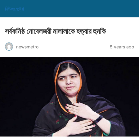
নিউজমেট্রো
সর্বকনিষ্ঠ নোবেলজয়ী মালালাকে হত্যার হুমকি
newsmetro
5 years ago