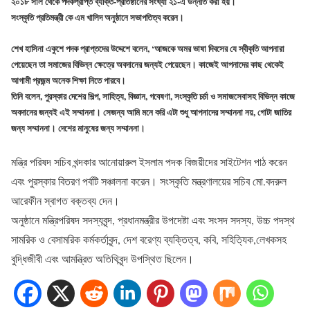
২০১৮ সাল থেকে পদকপ্রাপ্ত ব্যক্তি-প্রতিষ্ঠানের সংখ্যা ২১-এ উন্নীত করা হয়।
সংস্কৃতি প্রতিমন্ত্রী কে এম খালিদ অনুষ্ঠানে সভাপতিত্ব করেন।
শেখ হাসিনা একুশে পদক প্রাপ্তদের উদ্দেশে বলেন, ‘আজকে অমর ভাষা দিবসের যে স্বীকৃতি আপনারা
পেয়েছেন তা সমাজের বিভিন্ন ক্ষেত্রে অবদানের জন্যই পেয়েছেন। কাজেই আপনাদের কাছ থেকেই
আগামী প্রজন্ম অনেক শিক্ষা নিতে পারবে।
তিনি বলেন, পুরস্কার দেশের শিল্প, সাহিত্য, বিজ্ঞান, গবেষণা, সংস্কৃতি চর্চা ও সমাজসেবাসহ বিভিন্ন কাজে
অবদানের জন্যই এই সম্মাননা। সেজন্য আমি মনে করি এটা শুধু আপনাদের সম্মাননা নয়, গোটা জাতির
জন্য সম্মাননা। দেশের মানুষের জন্য সম্মাননা।
মন্ত্রি পরিষদ সচিব খন্দকার আনোয়ারুল ইসলাম পদক বিজয়ীদের সাইটেশন পাঠ করেন
এবং পুরস্কার বিতরণ পর্বটি সঞ্চালনা করেন। সংস্কৃতি মন্ত্রণালয়ের সচিব মো.বদরুল
আরেফীন স্বাগত বক্তব্য দেন।
অনুষ্ঠানে মন্ত্রিপরিষদ সদস্যবৃন্দ, প্রধানমন্ত্রীর উপদেষ্টা এবং সংসদ সদস্য, উচ্চ পদস্থ
সামরিক ও বেসামরিক কর্মকর্তাবৃন্দ, দেশ বরেণ্য ব্যক্তিত্ব, কবি, সহিত্যিক,লেখকসহ
বুদ্ধিজীবী এবং আমন্ত্রিত অতিথিবৃন্দ উপস্থিত ছিলেন।