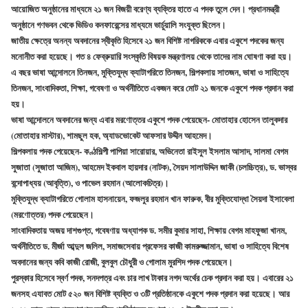
আয়োজিত অনুষ্ঠানের মাধ্যমে ২১ জন বিজয়ী বরেণ্য ব্যক্তির হাতে এ পদক তুলে দেন। প্রধানমন্ত্রী
অনুষ্ঠানে গণভবন থেকে ভিডিও কনফারেন্সের মাধ্যমে ভার্চুয়ালি সংযুক্ত ছিলেন।
জাতীয় ক্ষেত্রে অনন্য অবদানের স্বীকৃতি হিসেবে ২১ জন বিশিষ্ট নাগরিককে এবার একুশে পদকের জন্য
মনোনীত করা হয়েছে। গত ৪ ফেব্রুয়ারি সংস্কৃতি বিষয়ক মন্ত্রণালয় থেকে তাদের নাম ঘোষণা করা হয়।
এ বছর ভাষা আন্দোলনে তিনজন, মুক্তিযুদ্ধ ক্যাটাগরিতে তিনজন, শিল্পকলায় সাতজন, ভাষা ও সাহিত্যে
তিনজন, সাংবাদিকতা, শিক্ষা, গবেষণা ও অর্থনীতিতে একজন করে মোট ২১ জনকে একুশে পদক প্রদান করা
হয়।
ভাষা আন্দোলনে অবদানের জন্য এবার মরণোত্তর একুশে পদক পেয়েছেন- মোতাহার হোসেন তালুকদার
(মোতাহার মাস্টার), শামছুল হক, অ্যাডভোকেট আফসার উদ্দীন আহমেদ।
শিল্পকলায় পদক পেয়েছেন- কণ্ঠশিল্পী পাপিয়া সারোয়ার, অভিনেতা রাইসুল ইসলাম আসাদ, সালমা বেগম
সুজাতা (সুজাতা আজিম), আহমেদ ইকবাল হায়দার (নাটক), সৈয়দ সালাউদ্দিন জাকী (চলচ্চিত্র), ড. ভাস্বর
বন্দোপাধ্যয় (আবৃত্তি), ও পাভেল রহমান (আলোকচিত্র)।
মুক্তিযুদ্ধ ক্যাটাগরিতে গোলাম হাসনায়েন, ফজলুর রহমান খান ফারুক, বীর মুক্তিযোদ্ধা সৈয়দা ইসাবেলা
(মরণোত্তর) পদক পেয়েছেন।
সাংবাদিকতায় অজয় দাশগুপ্ত, গবেষণায় অধ্যাপক ড. সমীর কুমার সাহা, শিক্ষায় বেগম মাহফুজা খানম,
অর্থনীতিতে ড. মীর্জা আব্দুল জলিল, সমাজসেবায় প্রফেসর কাজী কামরুজ্জামান, ভাষা ও সাহিত্যে বিশেষ
অবদানের জন্য কবি কাজী রোজী, বুলবুল চৌধুরী ও গোলাম মুরশিদ পদক পেয়েছেন।
পুরস্কার হিসেবে স্বর্ণ পদক, সনদপত্র এবং চার লাখ টাকার নগদ অর্থের চেক প্রদান করা হয়। এবারের ২১
জনসহ এযাবত মোট ৫২০ জন বিশিষ্ট ব্যক্তি ও ৩টি প্রতিষ্ঠানকে একুশে পদক প্রদান করা হয়েছে। আর