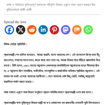
ভাষা ও সাহিত্যে কৃতিত্বপূর্ণ অবদানের স্বীকৃতি হিসাবে একুশে পদক গ্রহণ করছেন বীর
মুক্তিযোদ্ধা কাজী রোজী
Spread the love
নিউজ মেট্রো প্রতিনিধি :
প্রধানমন্ত্রী শেখ হাসিনা বলেছেন, আমরা বাঙালি, বাংলা আমাদের দেশ। এই বাংলাদেশ বিশ্বে মাথা উঁচু
করে চলবে, সম্মানের সাথে চলবে, কারো কাছে হাত পেতে নয়, আমরা নিজের পায়ে দাঁড়িয়ে আত্মমর্যাদা নিয়ে
চলবো। তিনি বলেন, ১৯৫২ সালের আন্দোলন কেবলমাত্র ভাষাভিত্তিক আন্দোলনের মধ্যে সীমাবদ্ধ ছিল
না, এ আন্দোলন ছিল সামাজিক, অর্থনৈতিক, সাংস্কৃতিক ও রাজনৈতিক অধিকার প্রতিষ্ঠার আন্দোলন। এই
ভাষার পথ ধরেই এসেছে আমাদের স্বাধীনতা। সেধে আমাদের কেউ কিছু দেয়নি, সবকিছু বহুমূল্যেই
বাঙালিকে অর্জন করতে হয়েছে।
আজ সকালে একুশে পদক বিতরণ অনুষ্ঠানে প্রধান অতিথির ভাষণে প্রধানমন্ত্রী এসব কথা বলেন।
প্রধানমন্ত্রীর পক্ষে মুক্তিযুদ্ধ বিষয়ক মন্ত্রী আ ক ম মোজাম্মেল হক রাজধানীর ওসামানী স্মৃৃতি মিলনায়তনে