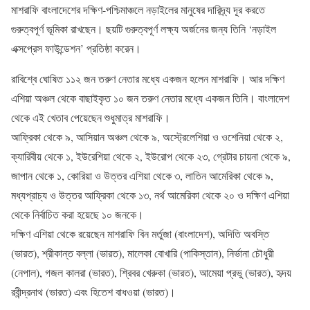
মাশরাফি বাংলাদেশের দক্ষিণ-পশ্চিমাঞ্চলে নড়াইলের মানুষের দারিদ্র্য দূর করতে
গুরুত্বপূর্ণ ভূমিকা রাখছেন। ছয়টি গুরুত্বপূর্ণ লক্ষ্য অর্জনের জন্য তিনি ‘নড়াইল
এক্সপ্রেস ফাউন্ডেশন’ প্রতিষ্ঠা করেন।
রাবিশ্বে ঘোষিত ১১২ জন তরুণ নেতার মধ্যে একজন হলেন মাশরাফি। আর দক্ষিণ
এশিয়া অঞ্চল থেকে বাছাইকৃত ১০ জন তরুণ নেতার মধ্যে একজন তিনি। বাংলাদেশ
থেকে এই খেতাব পেয়েছেন শুধুমাত্র মাশরাফি।
আফ্রিকা থেকে ৯, আসিয়ান অঞ্চল থেকে ৯, অস্ট্রেলেশিয়া ও ওশেনিয়া থেকে ২,
ক্যারিবীয় থেকে ১, ইউরেশিয়া থেকে ২, ইউরোপ থেকে ২৩, গ্রেটার চায়না থেকে ৯,
জাপান থেকে ১, কোরিয়া ও উত্তর এশিয়া থেকে ৩, লাতিন আমেরিকা থেকে ৯,
মধ্যপ্রাচ্য ও উত্তর আফ্রিকা থেকে ১৩, নর্থ আমেরিকা থেকে ২০ ও দক্ষিণ এশিয়া
থেকে নির্বাচিত করা হয়েছে ১০ জনকে।
দক্ষিণ এশিয়া থেকে রয়েছেন মাশরাফি বিন মর্তুজা (বাংলাদেশ), অদিতি অবস্তি
(ভারত), শ্রীকান্ত বল্লা (ভারত), মালেকা বোখারি (পাকিস্তান), নির্ভানা চৌধুরী
(নেপাল), গজল কালরা (ভারত), শ্রিবর খেরুকা (ভারত), আমেয়া প্রভু (ভারত), হৃদয়
রবীন্দ্রনাথ (ভারত) এবং হিতেশ বাধওয়া (ভারত)।