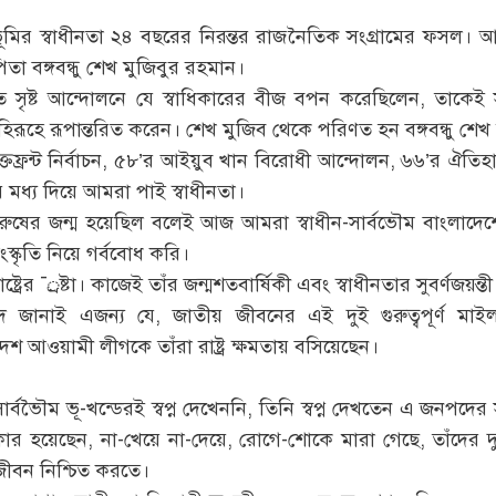
াতৃভূমির স্বাধীনতা ২৪ বছরের নিরন্তর রাজনৈতিক সংগ্রামের ফসল। আর
তা বঙ্গবন্ধু শেখ মুজিবুর রহমান।
িতে সৃষ্ট আন্দোলনে যে স্বাধিকারের বীজ বপন করেছিলেন, তাকেই 
 মহিরূহে রূপান্তরিত করেন। শেখ মুজিব থেকে পরিণত হন বঙ্গবন্ধু শেখ
তফ্রন্ট নির্বাচন, ৫৮’র আইয়ুব খান বিরোধী আন্দোলন, ৬৬’র ঐতিহা
ধের মধ্য দিয়ে আমরা পাই স্বাধীনতা।
পুরুষের জন্ম হয়েছিল বলেই আজ আমরা স্বাধীন-সার্বভৌম বাংলাদেশ
্কৃতি নিয়ে গর্ববোধ করি।
ট্রের ¯্রষ্টা। কাজেই তাঁর জন্মশতবার্ষিকী এবং স্বাধীনতার সুবর্
জানাই এজন্য যে, জাতীয় জীবনের এই দুই গুরুত্বপূর্ণ মাইল
শ আওয়ামী লীগকে তাঁরা রাষ্ট্র ক্ষমতায় বসিয়েছেন।
ন-সার্বভৈৗম ভূ-খন্ডেরই স্বপ্ন দেখেননি, তিনি স্বপ্ন দেখতেন এ জনপ
র হয়েছেন, না-খেয়ে না-দেয়ে, রোগে-শোকে মারা গেছে, তাঁদের দুঃখ-দ
 জীবন নিশ্চিত করতে।