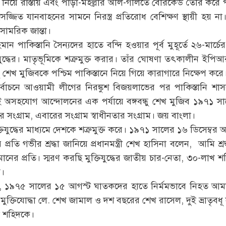
ে নিয়ে রাস্তায় এবং পাড়া-মহল্লার অলি-গলিতে বেরিকেড তৈরি করে প
স্ত্রসজ্জিত যানবাহনের সামনে নিরস্ত্র প্রতিরোধ বেশিক্ষণ স্থায়ী হয়
ি সামরিক জান্তা।
ান পাকিস্তানি সৈন্যদের হাতে বন্দি হওয়ার পূর্ব মুহূর্তে ২৬-মার্চ
 যুদ্ধের। মাতৃভূমিকে শত্রুমুক্ত করার। তাঁর ঘোষণা তৎকালীন ইপ
ন্ধু শেখ মুজিবকে পশ্চিম পাকিস্তানে নিয়ে গিয়ে কারাগারে নিক্ষেপ করে
চনে আওয়ামী লীগের নিরঙ্কুশ বিজয়লাভের পর পাকিস্তানি শাসকের
ই অসহযোগ আন্দোলনের এক পর্যায়ে বঙ্গবন্ধু শেখ মুজিব ১৯৭১ সা
 সংগ্রাম, এবারের সংগ্রাম স্বাধীনতার সংগ্রাম। জয় বাংলা।
্তিযুদ্ধের মাধ্যমে দেশকে শত্রুমুক্ত করে। ১৯৭১ সালের ১৬ ডিসেম্বর অ
রতি গভীর শ্রদ্ধা জানিয়ে প্রধানমন্ত্রী শেখ হাসিনা বলেন, আমি শ্রদ্ধা
হমানের প্রতি। স্মরণ করছি মুক্তিযুদ্ধের জাতীয় চার-নেতা, ৩০-লাখ
ম।
ি, ১৯৭৫ সালের ১৫ আগস্ট ঘাতকদের হাতে নির্মমভাবে নিহত আমার
ল, মুক্তিযোদ্ধা লে. শেখ জামাল ও দশ বছরের শেখ রাসেল, দুই ভ্রাতৃ
 শহিদকে।