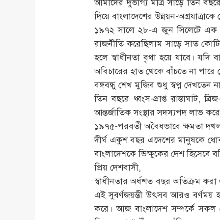
আমাদের দুর্ভাগ্য মাত্র সাড়ে তিন বছর
দিয়ে বাংলাদেশের উন্নয়ন-অগ্রযাত্রাকে 
১৯৭২ সালে ২৮-এ জুন সিলেটে এক সমাব
রাজনীতি করেছিলাম সাড়ে সাত কোটি ম
হলে স্বাধীনতা বৃথা হয়ে যাবে। যদি 
অবিচারের হাত থেকে বাঁচতে না পারে ত
বঙ্গবন্ধু শেখ মুজিব শুধু স্বপ্ন দেখতে
তিন বছরে ধ্বংস-প্রাপ্ত রাস্তাঘাট, 
আন্তর্জাতিক সংস্থার সদস্যপদ লাভ কর
১৯৭৫-পরবর্তী অবৈধভাবে ক্ষমতা দখলক
দীর্ঘ একুশ বছর এদেশের মানুষকে ধোকা
বাংলাদেশকে ভিক্ষুকের দেশ হিসেবে বহি
প্রিয় দেশবাসী,
স্বাধীনতার অর্ধশত বছর অতিক্রম করা 
এই সুবর্ণজয়ন্তী উৎসব আরও বর্ণময় 
করে। আজ বাংলাদেশ সম্পর্কে সকল ন