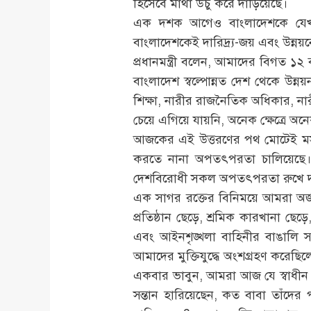
হিসেবে মাথা উঁচু করে দাঁড়িয়েছে।
এক দশক আগেও বাংলাদেশকে যেখানে
বাংলাদেশকেই দারিদ্র্য-জয় এবং উন্ন
প্রধানমন্ত্রী বলেন, আমাদের বিগত ১
বাংলাদেশ স্বল্পোন্নত দেশ থেকে উন্ন
শিক্ষা, নারীর রাজনৈতিক অধিকার, নারী 
চেয়ে এগিয়ে যায়নি, অনেক ক্ষেত্রে অ
আজকের এই উত্তরণের পথ মোটেই মসৃণ ছ
করতে নানা অপতৎপরতা চালিয়েছে। স
দেশবিরোধী সকল অপতৎপরতা রুখে দা
এক সাগর রক্তের বিনিময়ে আমরা অর্জন ক
প্রতিষ্ঠান ছেড়ে, শ্রমিক কারখানা ছেড়
এবং আইনশৃঙ্খলা বাহিনীর বাঙালি সদস
আমাদের মুক্তিযুদ্ধে অংশগ্রহণ করেছি
একবার ভাবুন, আমরা আজ যে স্বাধীন 
সন্তান হারিয়েছেন, কত বাবা তাঁদের প