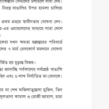
াকিস্তানি সৈন্যদের চলাচলে বাধা দেয়।
 না। নিরস্ত্র বাঙালির উপর হামলা চালিয়ে
ের প্রথম প্রহরে স্বাধীনতার ঘোষণা দেন।
িআর-এর ওয়ারলেসের মাধ্যমে সারা দেশে
।
া যখন ক্ষমতা হস্তান্তরের পরিবর্তে
লের ৭ মার্চ রেসকোর্স ময়দানে ঘোষণা
র্জিত হয় চূড়ান্ত বিজয়।
 জানাচ্ছি সর্বকালের সর্বশ্রেষ্ঠ বাঙালি
 শহিদ এবং ২-লাখ নির্যাতিত মা-বোনকে।
 মা শেখ ফজিলাতুন্নেসা মুজিব, তিন
বধূ সুলতানা কামাল ও রোজী জামাল, চাচা