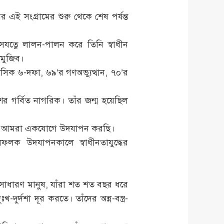
 এই সংগ্রামের শুরু থেকে শেষ পর্যন্ত
সযত্নে লালন-পালন করে তিনি স্বাধীন
 মুজিব।
সিক ৬-দফা, ৬৯’র গণঅভ্যুত্থান, ৭০’র
ের গর্বিত নাগরিক। তাঁর জন্ম হয়েছিল
ণজয়ন্তী আমরা একযোগে উদযাপন করছি।
ফলক উদযাপনকালে স্বাধীনতাযুদ্ধের
দের সাধারণ মানুষ, যাঁরা শত শত বছর ধরে
ুর্দশা দূর করতে। তাঁদের অন্ন-বস্ত্র-