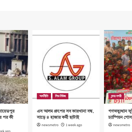
অর্থনীতি
লিড নিউজ
বন্দর নগরী
নায়েতপুর
এস আলম গ্রুপের সব কারখানা বন্ধ,
গণঅভ্যুত্থান ফু
ার পর কী
সাড়ে ৪ হাজার কর্মী ছাটাই
চ্যাম্পিয়ন গোস
newsmetro
1 week ago
newsmetro
eek ago