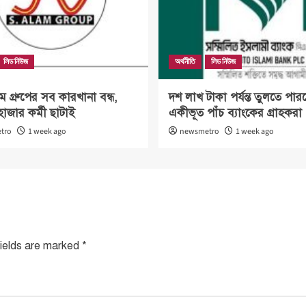
লিড নিউজ
অর্থনীতি
লিড নিউজ
গ্রুপের সব কারখানা বন্ধ,
দশ লাখ টাকা পর্যন্ত তুলতে পার
হাজার কর্মী ছাটাই
একীভূত পাঁচ ব্যাংকের গ্রাহকরা
tro
1 week ago
newsmetro
1 week ago
fields are marked
*