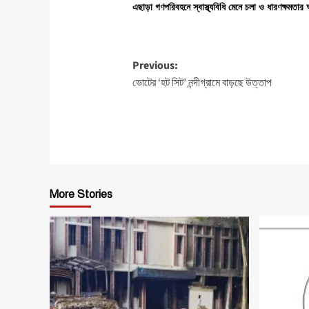
এছাড়া
গণপরিবহনে
স্বাস্থ্যবিধি
মেনে
চলা
ও
ধারণক্ষমতার
Post
Previous:
ভোটের ‘হট সিট’ নন্দীগ্রামে বাড়ছে উত্তাপ
navigation
More Stories