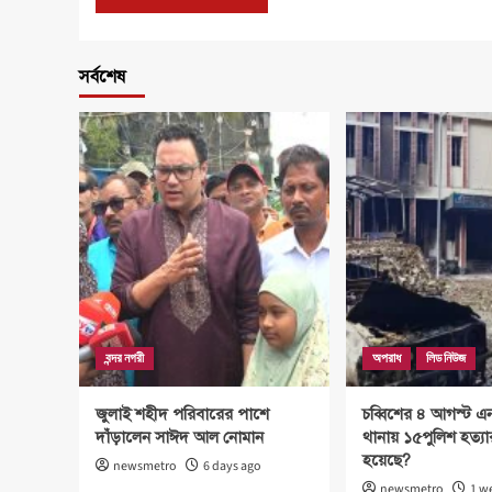
সর্বশেষ
বন্দর নগরী
অপরাধ
লিড নিউজ
জুলাই শহীদ পরিবারের পাশে
চব্বিশের ৪ আগস্ট এ
দাঁড়ালেন সাঈদ আল নোমান
থানায় ১৫পুলিশ হত্য
হয়েছে?
newsmetro
6 days ago
newsmetro
1 w