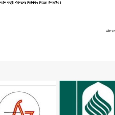
অর্ধেক
যাত্রী
পরিবহনের
নির্দেশনাও
দিয়েছে
বিআরটিএ।
এজিএম-