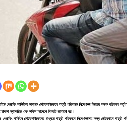
রাইড
শেয়ারিং
সার্ভিসের
মাধ্যমে
মোটরসাইকেলে
যাত্রী
পরিবহনে
নিষেধাজ্ঞা
দিয়েছে
সড়ক
পরিবহন
কর্তৃপক
ু
চাকমা
স্বাক্ষরিত
এক
অফিস
আদেশে
বিষয়টি
জানানো
হয়।
ড
শেয়ারিং
সার্ভিসে
মোটরসাইকেলের
মাধ্যমে
যাত্রী
পরিবহনে
নিষেধাজ্ঞাসহ
অন্য
মোটরযানে
যাত্রী
পর