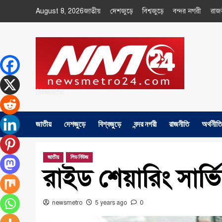
Skip
August 8, 2026
জাতীয়
দেশজুড়ে
বিশ্বজুড়ে
বন্দর নগরী
রাজ
to
content
নিউজমেট্রো
জাতীয়
দেশজুড়ে
বিশ্বজুড়ে
বন্দর নগরী
রাজনীতি
অর্থনীতি
জাতীয়
লিড নিউজ
রাইড শেয়ারিং সার্ভ
newsmetro
5 years ago
0