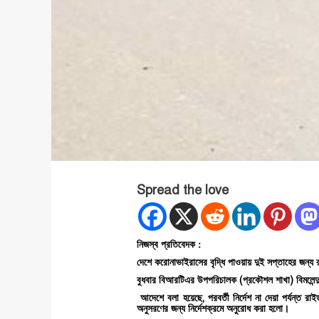
Spread the love
নিজস্ব প্রতিবেদক :
দেশে
করোনাভাইরাসের বৃদ্ধি পাওয়ায়
দুই
সপ্তাহের
জন্য
(
)
বুধবার
বিআরটিএর
উপপরিচালক
প্রকৌশল
শাখা
বিমলেন্দ
,
আদেশে
বলা
হয়েছে
পরবর্তী
নির্দেশ
না
দেয়া
পর্যন্ত
রাই
অনুসরণের
জন্য
নির্দেশক্রমে
অনুরোধ
করা
হলো।