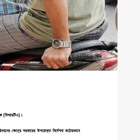
(
)
্ষ
বিআরটিএ
।
িবহনের
ক্ষেত্রে
সরকারের
উপরোক্ত
নির্দেশনা
কঠোরভাবে