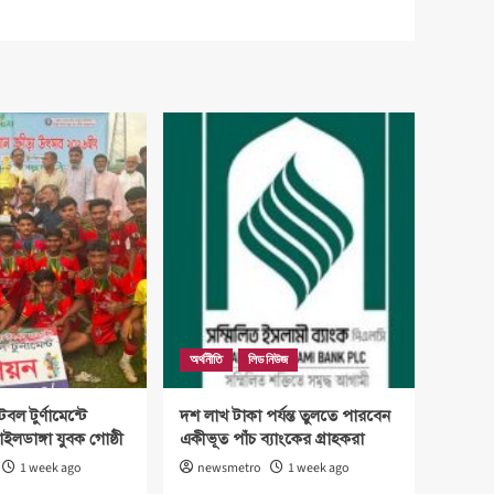
অর্থনীতি
লিড নিউজ
টবল টুর্ণামেন্টে
দশ লাখ টাকা পর্যন্ত তুলতে পারবেন
াইলডাঙ্গা যুবক গোষ্ঠী
একীভূত পাঁচ ব্যাংকের গ্রাহকরা
1 week ago
newsmetro
1 week ago