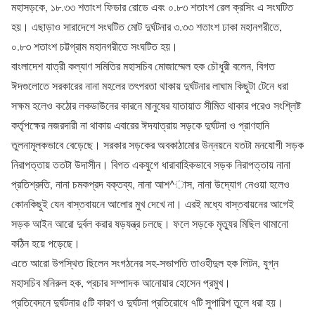
মহাসড়কে, ১৮.৩৩ শতাংশ ফিডার রোডে এবং ০.৮৩ শতাংশ রেল ক্রসিং এ সংঘটিত
হয়। এছাড়াও সারাদেশে সংঘটিত মোট দুর্ঘটনার ৩.৩৩ শতাংশ ঢাকা মহানগরীতে,
০.৮৩ শতাংশ চট্টগ্রাম মহানগরীতে সংঘটিত হয়।
বাংলাদেশ যাত্রী কল্যাণ সমিতির মহাসচিব মোজাম্মেল হক চৌধুরী বলেন, বিগত
ঈদগুলোতে সরকারের নানা মহলের তৎপরতা থাকায় দুর্ঘটনার লাঘাম কিছুটা টেনে ধরা
সক্ষম হলেও কঠোর লকডাউনের কারনে মানুষের যাতায়াত সীমিত থাকার পরেও সংশ্লিষ্ট
কর্তৃপক্ষের নজরদারী না থাকায় এবারের ঈদযাত্রায় সড়কে দুর্ঘটনা ও প্রাণহানি
তুলনামূলকভাবে বেড়েছে। সরকার সড়কের অবকাঠামোর উন্নয়নে যতটা মনযোগী সড়ক
নিরাপত্তায় ততটা উদাসীন। বিগত একযুগে ধারাবাহিকভাবে সড়ক নিরাপত্তায় নানা
প্রতিশ্রুতি, নানা চমকপ্রদ বক্তব্য, নানা আশ^াস, নানা উদ্যোগ নেওয়া হলেও
কোনকিছুই যেন বাস্তবায়নে আলোর মুখ দেখে না। এরই মধ্যে বাস্তবায়নের আগেই
সড়ক আইন আরো দুর্বল করার ষড়যন্ত্র চলছে। ফলে সড়কে মৃত্যুর মিছিল থামানো
কঠিন হয়ে পড়েছে।
এতে আরো উপস্থিত ছিলেন সংগঠনের সহ-সভাপতি তাওহীদুল হক লিটন, যুগ্ন
মহাসচিব মনিরুল হক, প্রচার সম্পাদক আনোয়ার হোসেন প্রমুখ।
প্রতিবেদনে দুর্ঘটনার ৫টি কারণ ও দুর্ঘটনা প্রতিরোধে ৭টি সুপারিশ তুলে ধরা হয়।