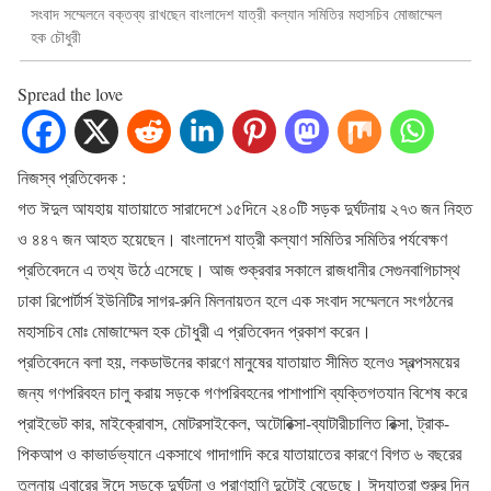
সংবাদ সম্মেলনে বক্তব্য রাখছেন বাংলাদেশ যাত্রী কল্যান সমিতির মহাসচিব মোজাম্মেল
হক চৌধুরী
Spread the love
নিজস্ব প্রতিবেদক :
গত ঈদুল আযহায় যাতায়াতে সারাদেশে ১৫দিনে ২৪০টি সড়ক দুর্ঘটনায় ২৭৩ জন নিহত
ও ৪৪৭ জন আহত হয়েছেন। বাংলাদেশ যাত্রী কল্যাণ সমিতির সমিতির পর্যবেক্ষণ
প্রতিবেদনে এ তথ্য উঠে এসেছে। আজ শুক্রবার সকালে রাজধানীর সেগুনবাগিচাস্থ
ঢাকা রিপোর্টার্স ইউনিটির সাগর-রুনি মিলনায়তন হলে এক সংবাদ সম্মেলনে সংগঠনের
মহাসচিব মোঃ মোজাম্মেল হক চৌধুরী এ প্রতিবেদন প্রকাশ করেন।
প্রতিবেদনে বলা হয়, লকডাউনের কারণে মানুষের যাতায়াত সীমিত হলেও স্বল্পসময়ের
জন্য গণপরিবহন চালু করায় সড়কে গণপরিবহনের পাশাপাশি ব্যক্তিগতযান বিশেষ করে
প্রাইভেট কার, মাইক্রোবাস, মোটরসাইকেল, অটোরিক্সা-ব্যাটারীচালিত রিক্সা, ট্রাক-
পিকআপ ও কাভার্ডভ্যানে একসাথে গাদাগাদি করে যাতায়াতের কারণে বিগত ৬ বছরের
তুলনায় এবারের ঈদে সড়কে দুর্ঘটনা ও প্রাণহাণি দুটোই বেড়েছে। ঈদযাত্রা শুরুর দিন