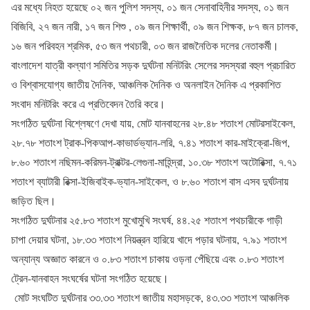
এর মধ্যে নিহত হয়েছে ০২ জন পুলিশ সদস্য, ০১ জন সেনাবাহিনীর সদস্য, ০১ জন
বিজিবি, ২৭ জন নারী, ১৭ জন শিশু , ০৯ জন শিক্ষার্থী, ০৯ জন শিক্ষক, ৮৭ জন চালক,
১৬ জন পরিবহন শ্রমিক, ৫৩ জন পথচারী, ০৩ জন রাজনৈতিক দলের নেতাকর্মী।
বাংলাদেশ যাত্রী কল্যাণ সমিতির সড়ক দুর্ঘটনা মনিটরিং সেলের সদস্যরা বহুল প্রচারিত
ও বিশ্বাসযোগ্য জাতীয় দৈনিক, আঞ্চলিক দৈনিক ও অনলাইন দৈনিক এ প্রকাশিত
সংবাদ মনিটরিং করে এ প্রতিবেদন তৈরি করে।
সংগঠিত দুর্ঘটনা বিশ্লেষণে দেখা যায়, মোট যানবাহনের ২৮.৪৮ শতাংশ মোটরসাইকেল,
২৮.৭৮ শতাংশ ট্রাক-পিকআপ-কাভার্ডভ্যান-লরি, ৭.৪১ শতাংশ কার-মাইক্রো-জিপ,
৮.৬০ শতাংশ নছিমন-করিমন-ট্রাক্টর-লেগুনা-মাহিন্দ্রা, ১০.৩৮ শতাংশ অটোরিক্সা, ৭.৭১
শতাংশ ব্যাটারী রিক্সা-ইজিবাইক-ভ্যান-সাইকেল, ও ৮.৬০ শতাংশ বাস এসব দুর্ঘটনায়
জড়িত ছিল।
সংগঠিত দুর্ঘটনার ২৫.৮৩ শতাংশ মুখোমুখি সংঘর্ষ, ৪৪.২৫ শতাংশ পথচারীকে গাড়ী
চাপা দেয়ার ঘটনা, ১৮.৩৩ শতাংশ নিয়ন্ত্রন হারিয়ে খাদে পড়ার ঘটনায়, ৭.৯১ শতাংশ
অন্যান্য অজ্ঞাত কারনে ও ০.৮৩ শতাংশ চাকায় ওড়না পেঁছিয়ে এবং ০.৮৩ শতাংশ
ট্রেন-যানবাহন সংঘর্ষের ঘটনা সংগঠিত হয়েছে।
মোট সংঘটিত দুর্ঘটনার ৩৩.৩৩ শতাংশ জাতীয় মহাসড়কে, ৪৩.৩৩ শতাংশ আঞ্চলিক