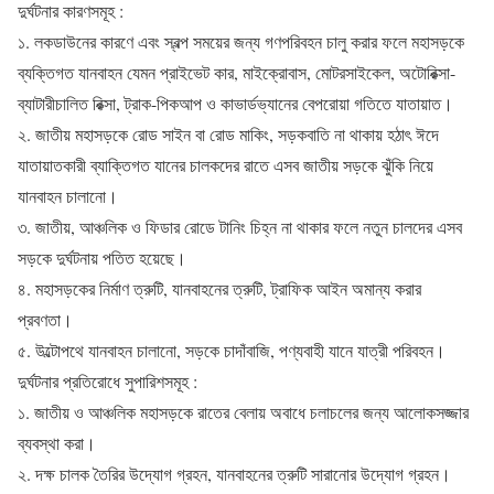
দুর্ঘটনার কারণসমূহ :
১. লকডাউনের কারণে এবং স্বল্প সময়ের জন্য গণপরিবহন চালু করার ফলে মহাসড়কে
ব্যক্তিগত যানবাহন যেমন প্রাইভেট কার, মাইক্রোবাস, মোটরসাইকেল, অটোরিক্সা-
ব্যাটারীচালিত রিক্সা, ট্রাক-পিকআপ ও কাভার্ডভ্যানের বেপরোয়া গতিতে যাতায়াত।
২. জাতীয় মহাসড়কে রোড সাইন বা রোড মাকিং, সড়কবাতি না থাকায় হঠাৎ ঈদে
যাতায়াতকারী ব্যাক্তিগত যানের চালকদের রাতে এসব জাতীয় সড়কে ঝুঁকি নিয়ে
যানবাহন চালানো।
৩. জাতীয়, আঞ্চলিক ও ফিডার রোডে টানিং চিহ্ন না থাকার ফলে নতুন চালদের এসব
সড়কে দুর্ঘটনায় পতিত হয়েছে।
৪. মহাসড়কের নির্মাণ ত্রুটি, যানবাহনের ত্রুটি, ট্রাফিক আইন অমান্য করার
প্রবণতা।
৫. উল্টোপথে যানবাহন চালানো, সড়কে চাদাঁবাজি, পণ্যবাহী যানে যাত্রী পরিবহন।
দুর্ঘটনার প্রতিরোধে সুপারিশসমূহ :
১. জাতীয় ও আঞ্চলিক মহাসড়কে রাতের বেলায় অবাধে চলাচলের জন্য আলোকসজ্জার
ব্যবস্থা করা।
২. দক্ষ চালক তৈরির উদ্যোগ গ্রহন, যানবাহনের ত্রুটি সারানোর উদ্যোগ গ্রহন।