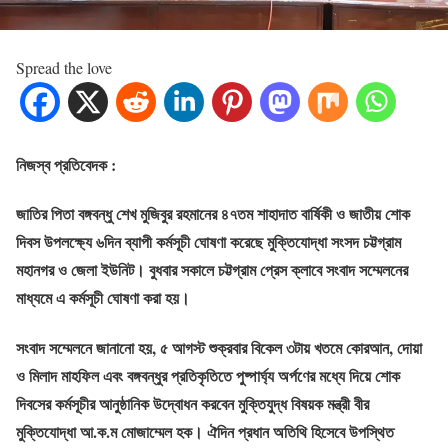
Spread the love
নিজস্ব প্রতিবেদক :
জাতির পিতা বঙ্গবন্ধু শেখ মুজিবুর রহমানের ৪৭তম শাহাদাত বার্ষিকী ও জাতীয় শোক
দিবস উপলক্ষ্যে ৬দিন ব্যাপী কর্মসূচী ঘোষণা করেছে মুক্তিযোদ্ধা সংসদ চট্টগ্রাম
মহানগর ও জেলা ইউনিট। বুধবার সকালে চট্টগ্রাম প্রেস ক্লাবে সংবাদ সম্মেলনের
মাধ্যমে এ কর্মসূচী ঘোষণা করা হয়।
সংবাদ সম্মেলনে জানানো হয়, ৫ আগস্ট শুক্রবার বিকেল ৩টায় খতমে কোরআন, দোয়া
ও মিলাদ মাহফিল এবং বঙ্গবন্ধুর প্রতিকৃতিতে পুষ্পার্ঘ্য অর্পণের মধ্যে দিয়ে শোক
দিবসের কর্মসূচীর আনুষ্ঠানিক উদ্বোধন করবেন মুক্তিযুদ্ধ বিষয়ক মন্ত্রী বীর
মুক্তিযোদ্ধা আ.ক.ম মোজাম্মেল হক। ঐদিন প্রধান অতিথি হিসেবে উপস্থিত