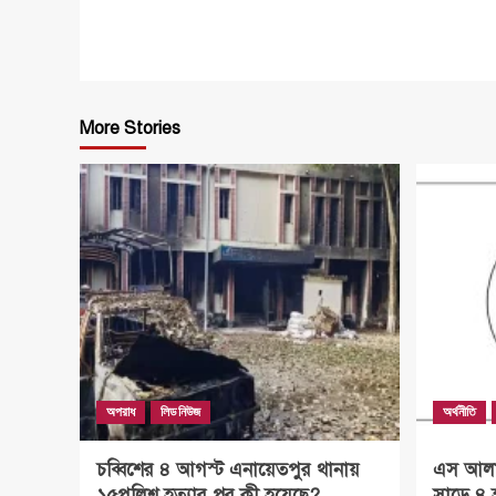
More Stories
অপরাধ
লিড নিউজ
অর্থনীতি
চব্বিশের ৪ আগস্ট এনায়েতপুর থানায়
এস আলম 
১৫পুলিশ হত্যার পর কী হয়েছে?
সাড়ে ৪ 