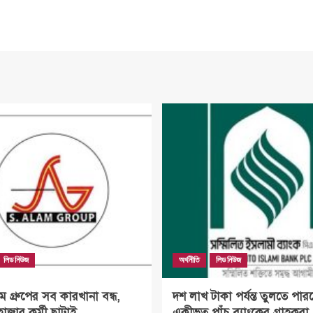
লিড নিউজ
অর্থনীতি
লিড নিউজ
গ্রুপের সব কারখানা বন্ধ,
দশ লাখ টাকা পর্যন্ত তুলতে পার
হাজার কর্মী ছাটাই
একীভূত পাঁচ ব্যাংকের গ্রাহকরা