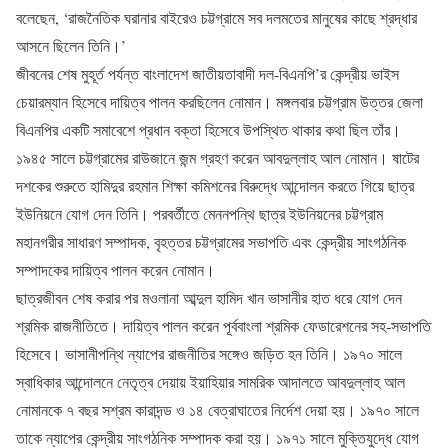
বলেছেন, ‘রাজনৈতিক ঘরানার বাইরেও চট্টগ্রামে সব দলমতের মানুষের কাছে শ্রদ্ধার
আসনে ছিলেন তিনি।’
জীবনের শেষ মুহূর্ত পর্যন্ত বাংলাদেশ জাতীয়তাবাদী দল-বিএনপি’র কেন্দ্রীয় ভাইস
চেয়ারম্যান হিসেবে দায়িত্ব পালন করছিলেন নোমান। মঙ্গলবার চট্টগ্রাম উত্তর জেলা
বিএনপির একটি সমাবেশে প্রধান বক্তা হিসেবে উপস্থিত থাকার কথা ছিল তাঁর।
১৯৪৫ সালে চট্টগ্রামের রাউজানে জন্ম গ্রহণ করেন আবদুল্লাহ আল নোমান। ষাটের
দশকের শুরুতে হামিদুর রহমান শিক্ষা কমিশনের বিরুদ্ধে আন্দোলন করতে গিয়ে ছাত্র
ইউনিয়নে যোগ দেন তিনি। পরবর্তীতে মেননপন্থি ছাত্র ইউনিয়নের চট্টগ্রাম
মহানগরীর সাধারণ সম্পাদক, বৃহত্তর চট্টগ্রামের সভাপতি এবং কেন্দ্রীয় সাংগঠনিক
সম্পাদকের দায়িত্ব পালন করেন নোমান।
ছাত্রজীবন শেষ করার পর মওলানা আব্দুল হামিদ খান ভাসানীর হাত ধরে যোগ দেন
শ্রমিক রাজনীতিতে। দায়িত্ব পালন করেন পূর্ববাংলা শ্রমিক ফেডারেশনের সহ-সভাপতি
হিসেবে। ভাসানীপন্থি ন্যাপের রাজনীতির সঙ্গেও জড়িত হন তিনি। ১৯৭০ সালে
স্বাধিকার আন্দোলনে নেতৃত্ব দেয়ায় ইয়াহিয়ার সামরিক আদালতে আবদুল্লাহ আল
নোমানকে ৭ বছর সশ্রম কারাদন্ড ও ১৪ বেত্রাঘাতের নির্দেশ দেয়া হয়। ১৯৭০ সালে
তাকে ন্যাপের কেন্দ্রীয় সাংগঠনিক সম্পাদক করা হয়। ১৯৭১ সালে মুক্তিযুদ্ধে যোগ