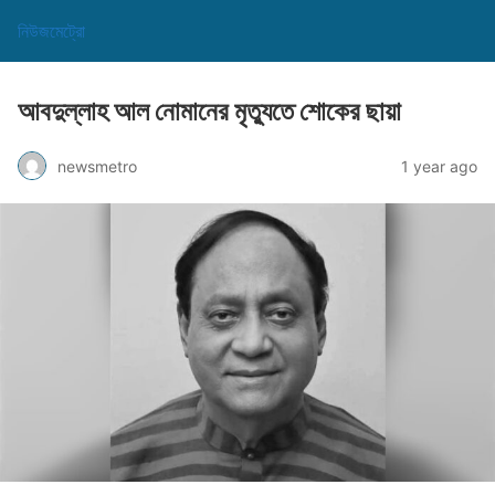
নিউজমেট্রো
আবদুল্লাহ আল নোমানের মৃত্যুতে শোকের ছায়া
newsmetro
1 year ago