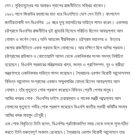
দেন। মুক্তিযুদ্ধের পর আবারও ন্যাপের রাজনীতিতে সক্রিয় থাকেন।
১৯৮১ সালে জিয়াউর রহমানের হাত ধরে বিএনপিতে যোগ দেন তিনি। বাংলাদেশ
জাতীয়তাবাদী দল বিএনপির ১৫ বছর যুগ্ম মহাসচিবের দায়িত্ব পালন করেন। একসময়
চট্টগ্রামে বিএনপির রাজনীতির দুই কান্ডারি হিসেবে পরিচিত ছিলেন আবদুল্লাহ আল
নোমান ও কর্নেল (অব.) অলি আহমেদ বীরবিক্রম। চট্টগ্রাম মহানগর ও উত্তর
জেলার রাজনীতিতে একক প্রভাব ছিল নোমানের। আর দক্ষিণে ছিল অলির প্রভাব।
চট্টগ্রামের রাউজান ও কোতোয়ালি আসন থেকে একাধিকবার সংসদ সদস্য নির্বাচিত
হয়েছেন। বিএনপি সরকারের মন্ত্রিসভায় খাদ্য, মৎস্য ও প্রাণিসম্পদ, যুব ও ক্রীড়া
মন্ত্রণালয়ে একাধিকবার দায়িত্ব পালন করেছেন। স্বৈরাচার এরশাদ বিরোধী আন্দোলনসহ
বিভিন্ন আন্দোলন সংগ্রামের একজন সম্মুখসারির যোদ্ধা ছিলেন আবদুল্লাহ আল
নোমান। তাঁর মৃত্যুতে শোক প্রকাশ করেছেন বিভিন্ন শ্রেণী পেশার মানুষ।
আমির খসরুর শোক : বিএনপির ভাইস চেয়ারম্যান ও সাবেক মন্ত্রী আব্দুল্লাহ আল
নোমানের মৃত্যুতে গভীর শোক প্রকাশ করেছেন বিএনপি জাতীয় স্থায়ী কমিটির সদস্য
আমির খসরু মাহমুদ চৌধুরী।
এক শোক বিবৃতিতে তিনি বলেন, বিএনপির প্রতিষ্ঠাকালিন সময় থেকে দলকে সুসংগঠিত
করতে তিনি গুরুত্বপূর্ণ অবদান রেখেছেন। স্বৈরাচার এরশাদ বিরোধী আন্দোলনে তার