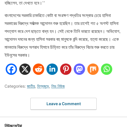
হচ্ছিলেন
,
তা
দেখতে
হবে।
’’
বাংলাদেশের
সরকারি
চাকরিতে
কোটা
বা
সংরক্ষণ
পদ্ধতির
সংস্কার
চেয়ে
হাসিনা
সরকারের
বিরুদ্ধে
সর্বাত্মক
আন্দোলন
শুরু
হয়েছিল।
তার
চাপেই
গত
৫
অগস্ট
হাসিনা
পদত্যাগ
করে
দেশ
ছাড়তে
বাধ্য
হন।
সেই
থেকে
তিনি
ভারতে
রয়েছেন।
অভিযোগ
,
আন্দোলন
দমনের
জন্য
হাসিনা
সরকার
বহু
মানুষকে
বন্দি
করেছে
,
হত্যা
করেছে।
একে
মানবতার
বিরুদ্ধে
অপরাধ
হিসাবে
চিহ্নিত
করে
তাঁর
বিরুদ্ধে
বিচার
শুরু
করতে
চায়
ইউনূসের
সরকার।
Categories:
জাতীয়
,
বিশ্বজুড়ে
,
লিড নিউজ
Leave a Comment
নিউজমেট্রো