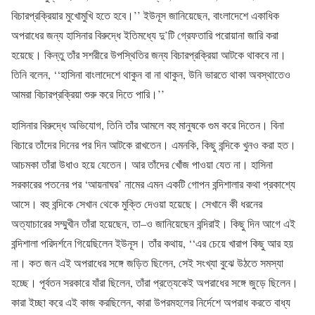
বিচারপ্রক্রিয়ার
মুখোমুখি
হতে
হবে।
’’
ইউনূস
জানিয়েছেন
,
বাংলাদেশে
একাধিক
অপরাধের
জন্য
হাসিনার
বিরুদ্ধে
ইতিমধ্যে
দু
’
টি
গ্রেফতারি
পরোয়ানা
জারি
করা
হয়েছে।
কিন্তু
তাঁর
সশরীরে
উপস্থিতির
জন্য
বিচারপ্রক্রিয়া
আটকে
থাকবে
না।
তিনি
বলেন
,
‘‘
হাসিনা
বাংলাদেশে
থাকুন
বা
না
থাকুন
,
উনি
ভারতে
থাকা
অবস্থাতেও
আমরা
বিচারপ্রক্রিয়া
শুরু
করে
দিতে
পারি।
’’
হাসিনার
বিরুদ্ধে
অভিযোগ
,
তিনি
তাঁর
আমলে
বহু
মানুষকে
গুম
করে
দিতেন।
বিনা
বিচারে
তাঁদের
দিনের
পর
দিন
আটকে
রাখতেন।
এমনকি
,
কিছু
বন্দিকে
খুনও
করা
হত।
আচমকা
তাঁরা
উধাও
হয়ে
যেতেন।
আর
তাঁদের
খোঁজ
পাওয়া
যেত
না।
হাসিনা
সরকারের
পতনের
পর
‘
আয়নাঘর
’
নামের
এমন
একটি
গোপন
বন্দিশালার
কথা
প্রকাশ্যে
আসে।
বহু
বন্দিকে
সেখান
থেকে
মুক্তি
দেওয়া
হয়েছে।
সেখানে
কী
ধরনের
অত্যাচারের
সম্মুখীন
তাঁরা
হয়েছেন
,
তা
–
ও
জানিয়েছেন
বন্দিরাই।
কিছু
দিন
আগে
এই
বন্দিশালা
পরিদর্শনে
গিয়েছিলেন
ইউনূস।
তাঁর
কথায়
,
‘‘
এর
চেয়ে
খারাপ
কিছু
আর
হয়
না।
কত
জন
এই
অপরাধের
সঙ্গে
জড়িত
ছিলেন
,
সেই
সংখ্যা
বুঝে
উঠতে
সমস্যা
হচ্ছে।
পূর্বতন
সরকারে
যাঁরা
ছিলেন
,
তাঁরা
প্রত্যেকেই
অপরাধের
সঙ্গে
জুড়ে
ছিলেন।
কারা
ইচ্ছা
করে
এই
কাজ
করছিলেন
,
কারা
উপরমহলের
নির্দেশে
অপরাধ
করতে
বাধ্য