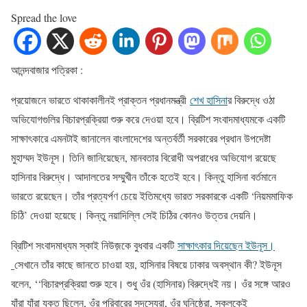
Spread the love
আনন্দবাজার পত্রিকা :
প্রয়োজনে
ভারতে
থাকাকালীনই
প্রাক্তন
প্রধানমন্ত্রী
শেখ
হাসিনা
র
বিরুদ্ধে
ওঠা
অভিযোগগুলির
বিচারপ্রক্রিয়া
শুরু
করে
দেওয়া
হবে।
ব্রিটিশ
সংবাদমাধ্যমকে
একটি
সাক্ষাৎকারে
এমনটাই
জানালেন
বাংলাদেশের
অন্তর্বর্তী
সরকারের
প্রধান
উপদেষ্টা
মুহাম্মদ
ইউনূস।
তিনি
জানিয়েছেন
,
মানবতার
বিরোধী
অপরাধের
অভিযোগ
রয়েছে
হাসিনার
বিরুদ্ধে।
আদালতের
সম্মুখীন
তাঁকে
হতেই
হবে।
কিন্তু
হাসিনা
বর্তমানে
ভারতে
রয়েছেন।
তাঁর
প্রত্যর্পণ
চেয়ে
ইতিমধ্যে
ভারত
সরকারকে
একটি
‘
নিয়মমাফিক
চিঠি
’
দেওয়া
হয়েছে।
কিন্তু
নয়াদিল্লি
সেই
চিঠির
কোনও
উত্তর
দেয়নি।
ব্রিটিশ
সংবাদমাধ্যম
স্কাই
নিউজ়কে
বুধবার
একটি
সাক্ষাৎকার
দিয়েছেন
ইউনূস।
সেখানে
তাঁর
কাছে
জানতে
চাওয়া
হয়
,
হাসিনার
বিষয়ে
ঢাকার
অবস্থান
কী
?
ইউনূস
বলেন
,
‘‘
বিচারপ্রক্রিয়া
শুরু
হবে।
শুধু
ওঁর
(
হাসিনার
)
বিরুদ্ধেই
নয়।
ওঁর
সঙ্গে
আরও
যাঁরা
যাঁরা
যুক্ত
ছিলেন
,
ওঁর
পরিবারের
সদস্যেরা
,
ওঁর
ঘনিষ্ঠেরা
,
সকলকেই