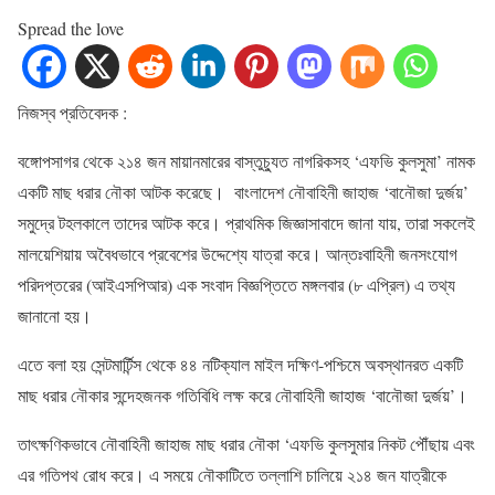
Spread the love
নিজস্ব প্রতিবেদক :
বঙ্গোপসাগর থেকে ২১৪ জন মায়ানমারের বাস্তুচ্যুত নাগরিকসহ ‘এফভি কুলসুমা’ নামক
একটি মাছ ধরার নৌকা আটক করেছে। বাংলাদেশ নৌবাহিনী জাহাজ ‘বানৌজা দুর্জয়’
সমুদ্রে টহলকালে তাদের আটক করে। প্রাথমিক জিজ্ঞাসাবাদে জানা যায়, তারা সকলেই
মালয়েশিয়ায় অবৈধভাবে প্রবেশের উদ্দেশ্যে যাত্রা করে। আন্তঃবাহিনী জনসংযোগ
পরিদপ্তরের (আইএসপিআর) এক সংবাদ বিজ্ঞপ্তিতে মঙ্গলবার (৮ এপ্রিল) এ তথ্য
জানানো হয়।
এতে বলা হয় সেন্টমার্টিন্স থেকে ৪৪ নটিক্যাল মাইল দক্ষিণ-পশ্চিমে অবস্থানরত একটি
মাছ ধরার নৌকার সন্দেহজনক গতিবিধি লক্ষ করে নৌবাহিনী জাহাজ ‘বানৌজা দুর্জয়’।
তাৎক্ষণিকভাবে নৌবাহিনী জাহাজ মাছ ধরার নৌকা ‘এফভি কুলসুমার নিকট পৌঁছায় এবং
এর গতিপথ রোধ করে। এ সময়ে নৌকাটিতে তল্লাশি চালিয়ে ২১৪ জন যাত্রীকে