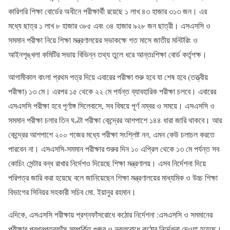
কারিগরি শিক্ষা বোর্ডের অধীনে পরীক্ষার্থী রয়েছে ১ লাখ ৪৩ হাজার ৩১৩ জন। এর
মধ্যে ছাত্র ১ লাখ ৮ হাজার ৩৮৫ এবং ৩৪ হাজার ৯২৮ জন ছাত্রী। এসএসসি ও
সমমান পরীক্ষা নিয়ে শিক্ষা মন্ত্রণালয়ের সভাকক্ষে গত মাসে জাতীয় মনিটরিং ও
আইনশৃঙ্খলা কমিটির সভায় বিভিন্ন তথ্য তুলে ধরে আন্তঃশিক্ষা বোর্ড কর্তৃপক্ষ।
আগামীকাল বাংলা প্রথম পত্র দিয়ে এবারের পরীক্ষা শুরু হবে যা শেষ হবে (তত্ত্বীয়
পরীক্ষা) ১৩ মে। এরপর ১৫ থেকে ২২ মে পর্যন্ত ব্যাবহারিক পরীক্ষা চলবে। এবারের
এসএসসি পরীক্ষা হবে পূর্ণাঙ্গ সিলেবাসে, সব বিষয়ে পূর্ণ নম্বর ও সময়ে। এসএসসি ও
সমমান পরীক্ষা চলার তিন ঘণ্টা পরীক্ষা কেন্দ্রের আশপাশে ১৪৪ ধারা জারি থাকবে। আর
কেন্দ্রের আশপাশে ২০০ গজের মধ্যে পরীক্ষা সংশ্লিষ্ট নন, এমন কেউ চলাচল করতে
পারবেন না। এসএসসি-সমমান পরীক্ষার শুরুর দিন ১০ এপ্রিল থেকে ১৩ মে পর্যন্ত সব
কোচিং সেন্টার বন্ধ রাখার নির্দেশও দিয়েছে শিক্ষা মন্ত্রণালয়। এসব নির্দেশনা দিয়ে
পরিপত্র জারি করা হয়েছে বলে জানিয়েছেন শিক্ষা মন্ত্রণালয়ের মাধ্যমিক ও উচ্চ শিক্ষা
বিভাগের সিনিয়র সহকারী সচিব মো. ইয়ানুর রহমান।
এদিকে, এসএসসি পরীক্ষায় প্রশ্নফাঁসরোধে কঠোর নির্দেশনা :এসএসসি ও সমমানের
পরীক্ষার প্রশ্নপত্রফাঁস-সম্পর্কিত গুজব ও নকলরোধে কঠোর নির্দেশনা দেওয়া হয়েছে।