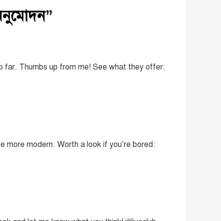
অনুমোদন
”
 so far. Thumbs up from me! See what they offer:
 be more modern. Worth a look if you’re bored: