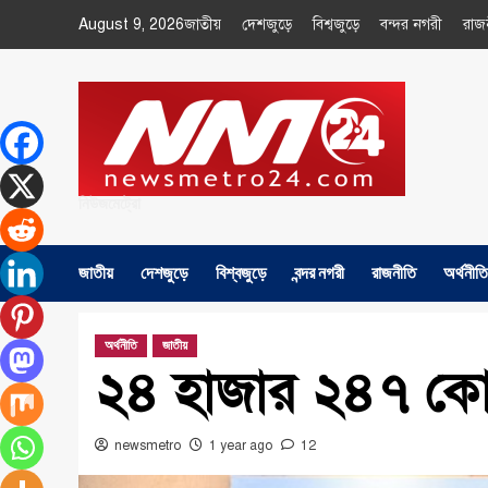
Skip
August 9, 2026
জাতীয়
দেশজুড়ে
বিশ্বজুড়ে
বন্দর নগরী
রাজ
to
content
নিউজমেট্রো
জাতীয়
দেশজুড়ে
বিশ্বজুড়ে
বন্দর নগরী
রাজনীতি
অর্থনীতি
অর্থনীতি
জাতীয়
২৪ হাজার ২৪৭ কোট
newsmetro
1 year ago
12