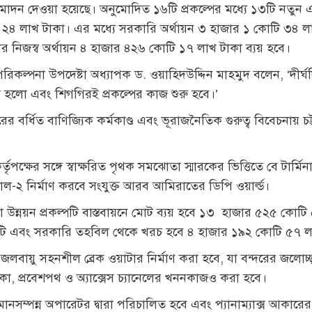
োদন দেওয়া হয়েছে। অনুমোদিত ১৬টি প্রকল্পের মধ্যে ১৩টি নতুন 
 ২৪ লাখ টাকা। এর মধ্যে সরকারি অর্থায়ন ৩ হাজার ১ কোটি ৩৪ লা
্থার নিজস্ব অর্থায়ন ৪ হাজার ৪২৬ কোটি ১৭ লাখ টাকা ব্যয় হবে।
পরিকল্পনা উপদেষ্টা অধ্যাপক ড. ওয়াহিদউদ্দিন মাহমুদ বলেন, ‘দ
য়া হলো এবং শিগগিরই প্রকল্পের কাজ শুরু হবে।’
র্ধিত বাণিজ্যিক কর্মকাণ্ড এবং ভূরাজনৈতিক গুরুত্ব বিবেচনায় চট্
ৃপক্ষের সঙ্গে স্বাক্ষরিত পৃথক সমঝোতা স্মারকের ভিত্তিতে বে টার্মিন
মিনাল-২ নির্মাণ করবে সংযুক্ত আরব আমিরাতের ডিপি ওয়ার্ল্ড।
 উন্নয়ন প্রকল্পটি বাস্তবায়নে মোট ব্যয় হবে ১৩ হাজার ৫২৫ কোটি ৫
ি এবং সরকারি তহবিল থেকে খরচ হবে ৪ হাজার ১৯২ কোটি ৫৭ ল
জলবায়ু সহনশীল ব্রেক ওয়াটার নির্মাণ করা হবে, যা বন্দরের জলোচ্ছ
িকা, প্রবেশপথ ও অ্যাক্সেস চ্যানেলের খননকাজও করা হবে।
 মানসম্পন্ন অপারেটর দ্বারা পরিচালিত হবে এবং প্যানাম্যাক্স আকা