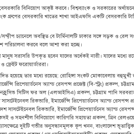
ণে বেসরকারি বিনিয়োগ আকৃষ্ট করবে। বিশ্বব্যাংক ও সরকারের অর্থায়ন
ব্যাংক গ্রুপের বেসরকারি খাতের শাখা আইএফসি একটি বেসরকারি টার্
র/সন্দ্বীপ চ্যানেলে অবস্থিত বে টার্মিনালটি ঢাকার সঙ্গে সড়ক ও রে
 পরিচালনা করবে বলে আশা করা হচ্ছে।
 মানুষ সরাসরি উপকৃত হবেন যাদের অর্ধেকই নারী। যাদের মধ্যে রয়
 ও ফ্রেইট ফরোয়ার্ডাররা।
দিত হয়েছে তার মধ্যে রয়েছে: রোহিঙ্গা সংকট মোকাবেলায় বহুমুখী 
সি প্রিপেয়ার্ডনেস অ্যান্ড রেসপন্স প্রজেক্ট (বি-স্ট্রং) প্রকল্প, চট্ট
ক্লুসিভ সিটিস ফর অল (এলআইসিএ) প্রকল্প, চট্টগ্রাম পানি সরবরাহ উন
শ সাসটেইনেবল রিকভারি, ইমার্জেন্সি প্রিপেয়ার্ডনেস অ্যান্ড রেসপন্স প্রজ
শ সাসটেইনেবল রিকভারি, ইমার্জেন্সি প্রিপেয়ার্ডনেস অ্যান্ড রেসপন্স প্
র টেকসই ও সহনশীল বিনিয়োগে কারিগরি সহায়তা প্রকল্প, গ্রিন রেলওয়ে
াসক্ষেত্রে দুইটি গভীর অনুসন্ধানমূলক কূপ খনন, বাংলাদেশ ভূতাত্ত্বি