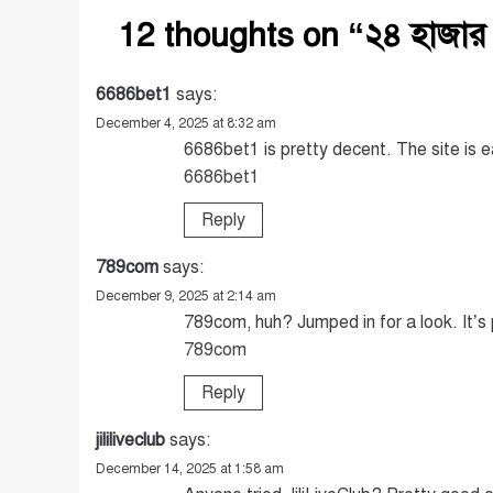
12 thoughts on “
২৪ হাজার
6686bet1
says:
December 4, 2025 at 8:32 am
6686bet1 is pretty decent. The site is 
6686bet1
Reply
789com
says:
December 9, 2025 at 2:14 am
789com, huh? Jumped in for a look. It’s 
789com
Reply
jililiveclub
says:
December 14, 2025 at 1:58 am