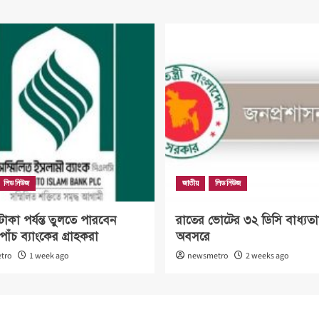
লিড নিউজ
জাতীয়
লিড নিউজ
াকা পর্যন্ত তুলতে পারবেন
রাতের ভোটের ৩২ ডিসি বাধ্যত
াঁচ ব্যাংকের গ্রাহকরা
অবসরে
tro
1 week ago
newsmetro
2 weeks ago