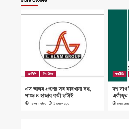
More Stories
অর্থনীতি
লিড নিউজ
অর্থনীতি
এস আলম গ্রুপের সব কারখানা বন্ধ,
দশ লাখ ট
সাড়ে ৪ হাজার কর্মী ছাটাই
একীভূত প
newsmetro
1 week ago
newsme