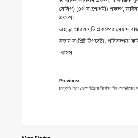
ও শক্তিশালীকরণ প্রকল্প, সামাজিক সু
সেসিপ) (৪র্থ সংশোধনী) প্রকল্প, ফাইন্
প্রকল্প।
এছাড়া আরও দুটি প্রকল্পের মেয়াদ বাড়
সভায় সংশ্লিষ্ট উপদেষ্টা, পরিকল্পনা ক
-বাসস
Post
Previous:
চাক্তাই খালে ভেসে উঠলো নিখোঁজ শিশু সেহেরীজের 
navigation