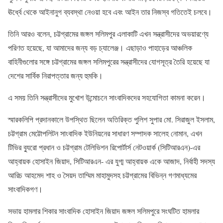
ঊর্ধ্বে থেকে আইনানুগ ব্যবস্থা নেওয়া হবে এবং আইন তার নিজস্ব গতিতেই চলবে।
তিনি আরও বলেন, চট্টগ্রামের জঙ্গল সলিমপুর এলাকাটি এখন সন্ত্রাসীদের অভয়ারণ্যে
পরিণত হয়েছে, যা আমাদের জন্য বড় চ্যালেঞ্জ। এছাড়াও পাহাড়ের আঞ্চলিক
বাহিনীগুলোর সঙ্গে চট্টগ্রামের জঙ্গল সলিমপুরের সন্ত্রাসীদের যোগসূত্র তৈরি হয়েছে যা
দেশের সার্বিক নিরাপত্তার জন্য হুমকি।
এ সময় তিনি সন্ত্রাসীদের মুখোশ উন্মোচনে সাংবাদিকদের সহযোগিতা কামনা করেন।
স্মারকলিপি প্রদানকালে উপস্থিত ছিলেন অতিরিক্ত পুলিশ সুপার মো. সিরাজুল ইসলাম,
চট্টগ্রাম মেট্টোপলিটন সাংবাদিক ইউনিয়নের সাধারণ সম্পাদক সালেহ নোমান, এখন
টিভির ব্যুরো প্রধান ও চট্টগ্রাম টেলিভিশন রিপোর্টার্স নেটওয়ার্ক (সিটিআরএন)-এর
আহ্বায়ক হোসাইন জিয়াদ, সিটিআরএন- এর যুগ্ম আহ্বায়ক একে আজাদ, নির্বাহী সদস্য
আরিচ আহমেদ শাহ ও সৈয়দ তাম্মিম মাহামুদসহ চট্টগ্রামের বিভিন্ন গণমাধ্যমের
সাংবাদিকগণ।
সভায় হামলার শিকার সাংবাদিক হোসাইন জিয়াদ জঙ্গল সলিমপুরে সংঘটিত হামলার