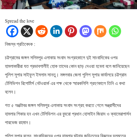
Spread the love
নিজস্ব প্রতিবেদক :
চট্টগ্রামের জঙ্গল সলিমপুর এলাকায় সংবাদ সংগ্রহকালে দুই সাংবাদিকের ওপর
হামলাকারীরা যত প্রভাবশালীই হোক তাদের কোন ছাড় দেওয়া হবেনা বলে জানিয়েছেন
পুলিশ সুপার সাইফুল ইসলাম সানতু। মঙ্গলবার জেলা পুলিশ সুপার কার্যালয়ে চট্টগ্রাম
টেলিভিশন রিপোর্টার্স নেটওয়ার্ক এর পক্ষ থেকে স্মারকলিপি গ্রহণকালে তিনি এ কথা
বলেন।
গত ৫ অক্টোবর জঙ্গল সলিমপুর এলাকায় সংবাদ সংগ্রহ করতে গেলে সন্ত্রাসীদের
হামলার শিকার হন এখন টেলিভিশন এর ব্যুরো প্রধান হোসাইন জিয়াদ ও ক্যামেরাপার্সন
পারভেজ রহমান।
পুলিশ সুপার বলেন, সাংবাদিকদের ওপর হামলার ঘটনায় জড়িতদের বিরুদ্ধে দলমতের