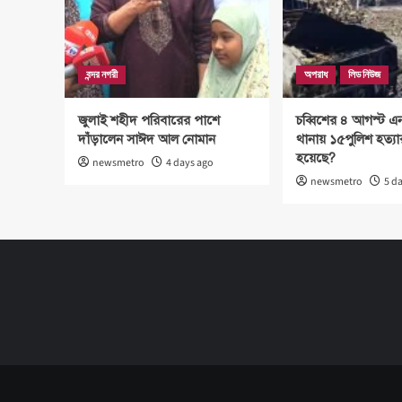
বন্দর নগরী
অপরাধ
লিড নিউজ
জুলাই শহীদ পরিবারের পাশে
চব্বিশের ৪ আগস্ট এ
দাঁড়ালেন সাঈদ আল নোমান
থানায় ১৫পুলিশ হত্য
হয়েছে?
newsmetro
4 days ago
newsmetro
5 d