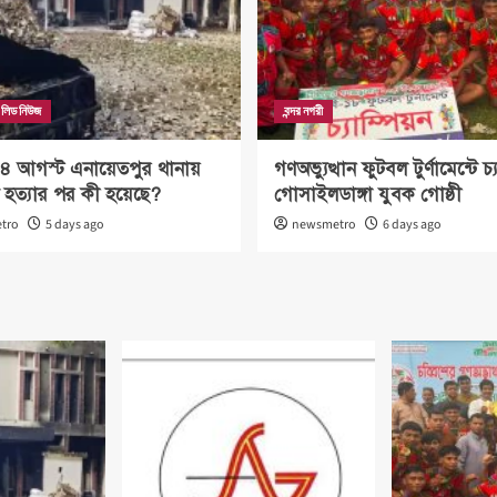
লিড নিউজ
বন্দর নগরী
র ৪ আগস্ট এনায়েতপুর থানায়
গণঅভ্যুত্থান ফুটবল টুর্ণামেন্টে চ্য
 হত্যার পর কী হয়েছে?
গোসাইলডাঙ্গা যুবক গোষ্ঠী
tro
5 days ago
newsmetro
6 days ago