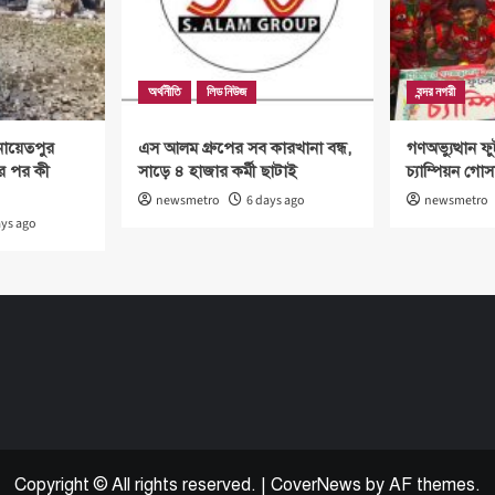
অর্থনীতি
লিড নিউজ
বন্দর নগরী
নায়েতপুর
এস আলম গ্রুপের সব কারখানা বন্ধ,
গণঅভ্যুত্থান ফু
ার পর কী
সাড়ে ৪ হাজার কর্মী ছাটাই
চ্যাম্পিয়ন গোস
newsmetro
6 days ago
newsmetro
ays ago
Copyright © All rights reserved.
|
CoverNews
by AF themes.