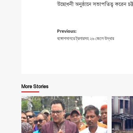
উদ্বো্ধনী অনুষ্ঠানে সভাপতিত্ব করেন
Post
Previous:
বঙ্গোপসাগরে ট্রলারসহ ২৬ জেলে উদ্ধার
navigation
More Stories