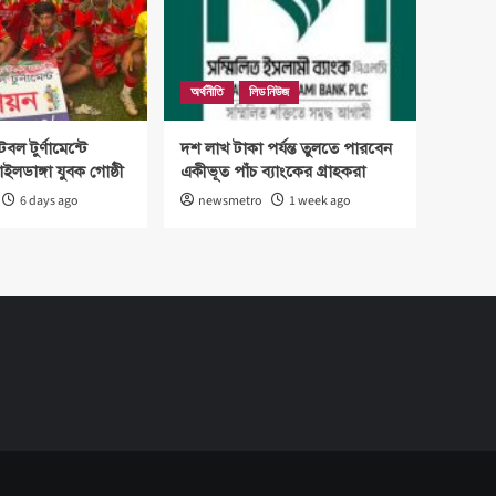
অর্থনীতি
লিড নিউজ
টবল টুর্ণামেন্টে
দশ লাখ টাকা পর্যন্ত তুলতে পারবেন
াইলডাঙ্গা যুবক গোষ্ঠী
একীভূত পাঁচ ব্যাংকের গ্রাহকরা
6 days ago
newsmetro
1 week ago