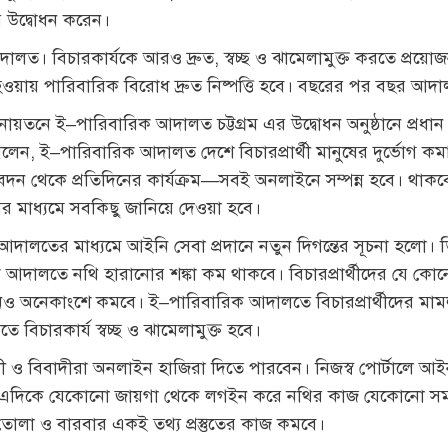
র উদ্বোধন করেন।
লত। বিচারকার্যকে আরও দ্রুত, স্বচ্ছ ও ঝামেলামুক্ত করতে প্রয়োজনীয় 
য়ায় পারিবারিক বিরোধ দ্রুত নিষ্পত্তি হবে। বছরের পর বছর আদা
ায়তনে ই–পারিবারিক আদালত চট্টগ্রম এর উদ্বোধন অনুষ্ঠানে প্রধা
লেন, ই–পারিবারিক আদালত দেশে বিচারপ্রার্থী মানুষের দুর্ভোগ 
বেদন থেকে প্রতিদিনের কার্যক্রম—সবই অনলাইনে সম্পন্ন হবে। থা
র মাধ্যমে সবকিছু জানিয়ে দেওয়া হবে।
আদালতের মাধ্যমে আইনি সেবা প্রদানে নতুন দিগন্তের সূচনা হলো। ডিজ
 আদালতে নথি হারানোর শঙ্কা কম থাকবে। বিচারপ্রার্থীদের যে কোন
িও অনেকাংশে কমবে। ই–পারিবারিক আদালতে বিচারপ্রার্থীদের মামলা
তে বিচারকার্য স্বচ্ছ ও ঝামেলামুক্ত হবে।
দী ও বিবাদীরা অনলাইন হাজিরা দিতে পারবেন। নিজস্ব পোর্টালে 
হজ। এদিকে যেকোনো জায়গা থেকে লগইন করে নথির কাজ যেকোনো স
লা ও বারবার একই তথ্য প্রস্তুতের কাজ কমবে।