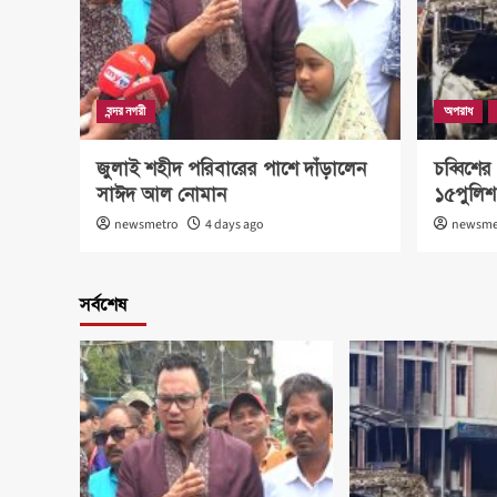
বন্দর নগরী
অপরাধ
জুলাই শহীদ পরিবারের পাশে দাঁড়ালেন
চব্বিশে
সাঈদ আল নোমান
১৫পুলিশ
newsmetro
4 days ago
newsme
সর্বশেষ