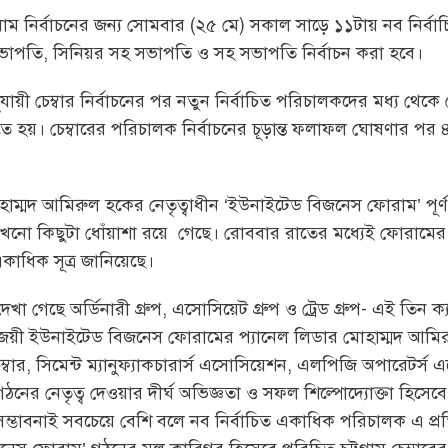
রেসিডিয়াম নির্বাচনের জন্য সোমবার (২৫ মে) সকাল সাড়ে ১১টায় নব নি
সভাপতি, সিনিয়র সহ সভাপতি ও সহ সভাপতি নির্বাচন করা হবে।
়ী চেম্বার নির্বাচনের পর নতুন নির্বাচিত পরিচালকদের মধ্য থেকে 
য়। চেম্বারের পরিচালক নির্বাচনের চূড়ান্ত ফলাফল ঘোষণার পর ৪৮ ঘ
মোহাম্মদ আমিরুল হকের নেতৃত্বাধীন ‘ইউনাইটেড বিজনেস ফোরাম’ পূর
এখনো কিছুটা ধোঁয়াশা রয়ে গেছে। রোববার রাতের মধ্যেই ফোরামের ন
 একাধিক সূত্র জানিয়েছে।
 দেখা গেছে অর্ডিনারী গ্রুপ, এসোসিয়েট গ্রুপ ও ট্রেড গ্রুপ- এই তিন
িজয়ী ইউনাইটেড বিজনেস ফোরামের প্যানেল লিডার মোহাম্মদ আমিরুল
ম্বার, সিমেন্ট ম্যানুফ্যাকচারার্স এসোসিয়েশন, এলপিজি অপারেটর্স 
নের নেতৃত্ব দেওয়ার দীর্ঘ অভিজ্ঞতা ও সফল শিল্পোদ্যোক্তা হিসেবে খ
ম্ভাবনাই সবচেয়ে বেশি বলে নব নির্বাচিত একাধিক পরিচালক এ প্রত