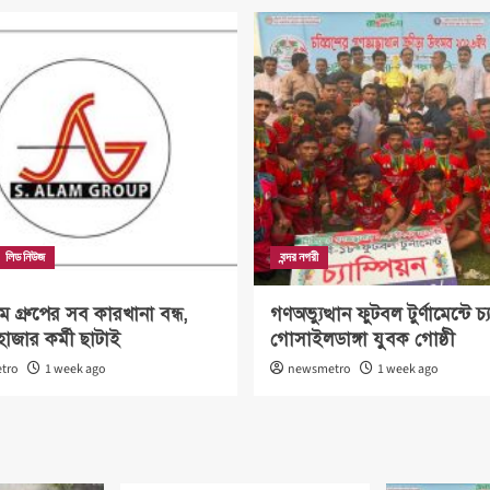
লিড নিউজ
বন্দর নগরী
গ্রুপের সব কারখানা বন্ধ,
গণঅভ্যুত্থান ফুটবল টুর্ণামেন্টে চ্য
হাজার কর্মী ছাটাই
গোসাইলডাঙ্গা যুবক গোষ্ঠী
tro
1 week ago
newsmetro
1 week ago