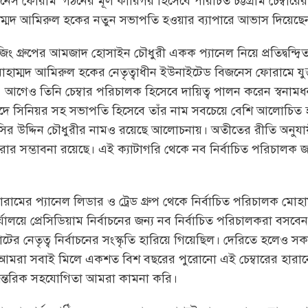
িজনেস ফোরাম’ গঠনের মূল কারিগর হিসেবে পরিচিত চট্টগ্রাম চেম্বার
াম্মদ আমিরুল হকের নতুন সভাপতি হওয়ার ব্যাপারে আভাস দিয়েছ
 রাইজিং গ্রুপের আমজাদ হোসাইন চৌধুরী একক প্যানেল নিয়ে প্রতিদ্বন্দ
াম্মদ আমিরুল হকের নেতৃত্বাধীন ইউনাইটেড বিজনেস ফোরামে যুক্ত হয
 আগেও তিনি চেম্বার পরিচালক হিসেবে দায়িত্ব পালন করেন স্বনামধ
দে সিনিয়র সহ সভাপতি হিসেবে তাঁর নাম সবচেয়ে বেশি আলোচিত হ
াসির উদ্দিন চৌধুরীর নামও রয়েছে আলোচনায়। অতীতের রীতি অনুযায
রার সম্ভাবনা রয়েছে। এই ক্যাটাগরি থেকে নব নির্বাচিত পরিচালক
মের প্যানেল লিডার ও ট্রেড গ্রুপ থেকে নির্বাচিত পরিচালক মো
র কার্যালয়ে প্রেসিডিয়াম নির্বাচনের জন্য নব নির্বাচিত পরিচালকরা বসব
র ভোটের নেতৃত্ব নির্বাচনের সংস্কৃতি হারিয়ে গিয়েছিল। দেরিতে হল
আমরা সবাই মিলে একশত বিশ বছরের পুরোনো এই চেম্বারের হারান
ের আন্তরিক সহযোগিতা আমরা কামনা করি।