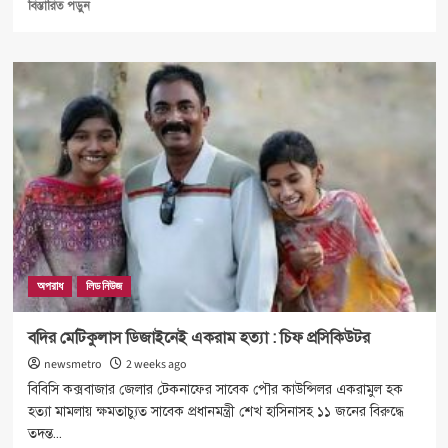
Read
বিস্তারিত পড়ুন
more
about
লক্ষাধিক
কর্মস্থানের
স্বপ্ন
নিয়ে
আনোয়ারায়
সিইআইজেড
এর
নির্মাণ
কাজ
উদ্বোধন
অপরাধ
লিড নিউজ
বদির মেটিকুলাস ডিজাইনেই একরাম হত্যা : চিফ প্রসিকিউটর
newsmetro
2 weeks ago
বিবিসি কক্সবাজার জেলার টেকনাফের সাবেক পৌর কাউন্সিলর একরামুল হক
হত্যা মামলায় ক্ষমতাচ্যুত সাবেক প্রধানমন্ত্রী শেখ হাসিনাসহ ১১ জনের বিরুদ্ধে
তদন্ত...