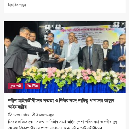
Read
বিস্তারিত পড়ুন
more
about
বদির
মেটিকুলাস
ডিজাইনেই
একরাম
হত্যা
:
চিফ
প্রসিকিউটর
বন্দর নগরী
লিড নিউজ
নবীন আইনজীবীদের সততা ও নিষ্ঠার সঙ্গে দায়িত্ব পালনের আহ্বান
আইনমন্ত্রীর
newsmetro
2 weeks ago
নিজস্ব প্রতিবেদক : সততা ও নিষ্ঠার সাথে আইন পেশা পরিচালনা ও গরীব দুস্থ
অসহায় বিচারপ্রার্থীদের পাশে দাড়ানোর জন্য নবীন আইনজীবীদের...