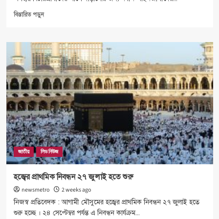
Read
বিস্তারিত পড়ুন
more
about
নবীন
আইনজীবীদের
সততা
ও
নিষ্ঠার
সঙ্গে
দায়িত্ব
পালনের
আহ্বান
আইনমন্ত্রীর
জাতীয়
লিড নিউজ
হজ্বের প্রাথমিক নিবন্ধন ২৭ জুলাই হতে শুরু
newsmetro
2 weeks ago
নিজস্ব প্রতিবেদক : আগামী মৌসুমের হজ্বের প্রাথমিক নিবন্ধন ২৭ জুলাই হতে
শুরু হচ্ছে । ২৪ সেপ্টেম্বর পর্যন্ত এ নিবন্ধন কার্যক্রম...