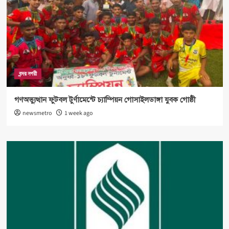
বন্দর নগরী
গণঅভ্যুত্থান ফুটবল টুর্ণামেন্টে চ্যাম্পিয়ন গোসাইলডাঙ্গা যুবক গোষ্ঠী
newsmetro
1 week ago