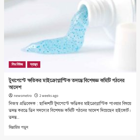
আলমগীরের
দায়িত্ব
পালনে
বাধা
নেই
লিড নিউজ
স্বাস্থ্য
টুথপেস্টে ক্ষতিকর মাইক্রোপ্লাস্টিক তদন্তে বিশেষজ্ঞ কমিটি গঠনের
আদেশ
newsmetro
2 weeks ago
নিজস্ব প্রতিবেদক : ছাব্বিশটি টুথপেস্টে ক্ষতিকর মাইক্রোপ্লাস্টিক পাওয়ার বিষয়ে
তদন্ত করতে তিন সদস্যের বিশেষজ্ঞ কমিটি পঠনের আদেশ দিয়েছেন হাইকোর্ট।
তদন্ত...
Read
বিস্তারিত পড়ুন
more
about