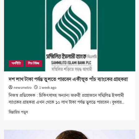
গ্রুপের
সব
কারখানা
বন্ধ,
সাড়ে
৪
হাজার
কর্মী
ছাটাই
অর্থনীতি
লিড নিউজ
দশ লাখ টাকা পর্যন্ত তুলতে পারবেন একীভূত পাঁচ ব্যাংকের গ্রাহকরা
newsmetro
1 week ago
নিজস্ব প্রতিবেদক : চিকিৎসাসহ অন্যান্য জরুরী প্রয়োজনে সম্মিলিত ইসলামী
ব্যাংকের গ্রাহকরা এখন থেকে ১০ লাখ টাকা পর্যন্ত তুলতে পারবেন। বুধবার...
Read
বিস্তারিত পড়ুন
more
about
দশ
লাখ