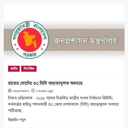
টুথপেস্টে
ক্ষতিকর
মাইক্রোপ্লাস্টিক
তদন্তে
বিশেষজ্ঞ
কমিটি
গঠনের
আদেশ
জাতীয়
লিড নিউজ
রাতের ভোটের ৩২ ডিসি বাধ্যতামূলক অবসরে
newsmetro
2 weeks ago
নিজস্ব প্রতিবেদক : ২০১৮ সালের বিতর্কিত জাতীয় সংসদ নির্বাচনে রিটার্নিং
কর্মকর্তার দায়িত্ব পালনকারী ৩২ জেলা প্রশাসককে (ডিসি) বাধ্যতামূলক অবসরে
পাঠিয়েছে...
Read
বিস্তারিত পড়ুন
more