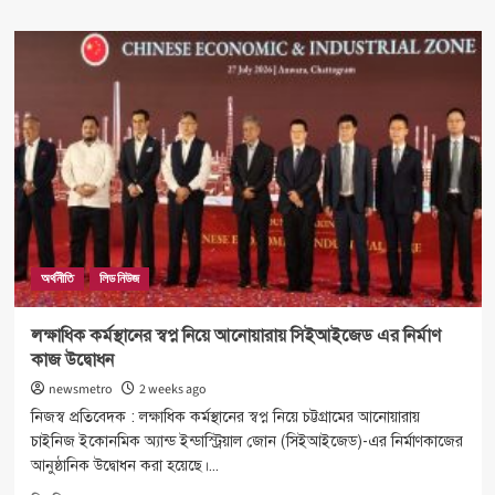
about
রাতের
ভোটের
৩২
ডিসি
বাধ্যতামূলক
অবসরে
অর্থনীতি
লিড নিউজ
লক্ষাধিক কর্মস্থানের স্বপ্ন নিয়ে আনোয়ারায় সিইআইজেড এর নির্মাণ
কাজ উদ্বোধন
newsmetro
2 weeks ago
নিজস্ব প্রতিবেদক : লক্ষাধিক কর্মস্থানের স্বপ্ন নিয়ে চট্টগ্রামের আনোয়ারায়
চাইনিজ ইকোনমিক অ্যান্ড ইন্ডাস্ট্রিয়াল জোন (সিইআইজেড)-এর নির্মাণকাজের
আনুষ্ঠানিক উদ্বোধন করা হয়েছে।...