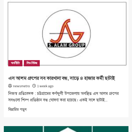
৪
আগস্ট
এনায়েতপুর
থানায়
১৫পুলিশ
হত্যার
পর
কী
হয়েছে?
অর্থনীতি
লিড নিউজ
এস আলম গ্রুপের সব কারখানা বন্ধ, সাড়ে ৪ হাজার কর্মী ছাটাই
newsmetro
1 week ago
নিজস্ব প্রতিবেদক : চট্টগ্রামের কর্ণফুলী উপজেলায় অবস্থিত এস আলম গ্রুপের
সবগুলো শিল্প প্রতিষ্ঠান বন্ধ ঘোষণা করা হয়েছে। একই সঙ্গে ছাটাই...
Read
বিস্তারিত পড়ুন
more
about
এস
আলম