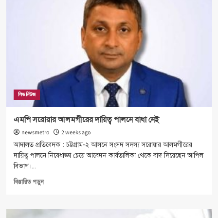
টাকা
পর্যন্ত
তুলতে
পারবেন
একীভূত
পাঁচ
ব্যাংকের
গ্রাহকরা
লিড নিউজ
এমপি সরোয়ার আলমগীরের দায়িত্ব পালনে বাধা নেই
newsmetro
2 weeks ago
আদালত প্রতিবেদক : চট্টগ্রাম-২ আসনে সংসদ সদস্য সরোয়ার আলমগীরের
দায়িত্ব পালনে নিষেধাজ্ঞা চেয়ে আবেদন কার্যতালিকা থেকে বাদ দিয়েছেন আপিল
বিভাগ।...
Read
বিস্তারিত পড়ুন
more
about
এমপি
সরোয়ার