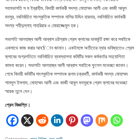
সহসভাপতি স ম ইব্রাহীম, বিদায়ী কার্যকরী সদস্য মোহাম্মদ আলী এবং কাজী আবুল
মনসুর, নবনির্বাচিত সাংস্কৃতিক সম্পাদক নাসির উদ্দিন হায়দার, নবনির্বাচিত কার্যকরী
সদস্য শহীদুল্লাহ শাহরিয়ার ও মোয়াজ্জেমুল হক।
সভাপতি আলহাজ্ব আলী আব্বাস চট্টগ্রাম প্রেস ক্লাবের ভাবমূর্তি রক্ষা করে সবাইকে
একসাথে কাজ করার আহŸান জানান। একইসঙ্গে অতীতের ন্যায় ভবিষ্যতেও প্রেস
ক্লাবের অগ্রগতিতে নবনির্বাচিত ব্যবস্থাপনা কমিটির সকল কর্মকর্তার সহযোগিতা
কামনা করেন। সভাপতি আলহাজ্ব আলী আব্বাস সবাইকে ফুলেল শুভেচ্ছা জানান।
শেষে বিদায়ী কমিটির সাংস্কৃতিক সম্পাদক রূপম চক্রবর্তী, কার্যকরী সদস্য মোহাম্মদ
শামসুল ইসলাম, মোহাম্মদ আলী এবং কাজী আবুল মনসুরকে প্রেস ক্লাবের শুভেচ্ছা
স্মারক তুলে দেন।
প্রেস বিজ্ঞপ্তি।
Categories:
প্রেস রিলিজ
,
বন্দর নগরী