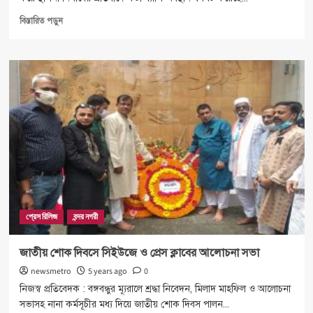
Read
বিস্তারিত পড়ুন
more
about
বিপ্লব
উদ্যানে
সবুজ
ধ্বংস
করে
স্থাপনা
নয়
প্রেস রিলিজ
বন্দর নগরী
জাতীয় শোক দিবসে সিইউজে ও প্রেস ক্লাবের আলোচনা সভা
newsmetro
5 years ago
0
নিজস্ব প্রতিবেদক : বঙ্গবন্ধুর ম্যূরালে শ্রদ্ধা নিবেদন, মিলাদ মাহফিল ও আলোচনা
সভাসহ নানা কর্মসূচীর মধ্য দিয়ে জাতীয় শোক দিবস পালন...