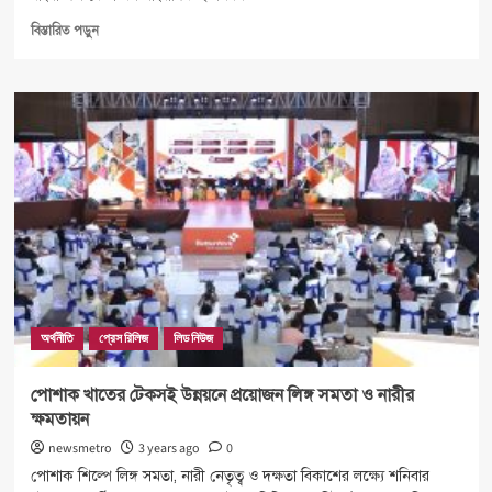
Read
বিস্তারিত পড়ুন
more
about
পুলিশ
সার্ভিস
এসোসিয়েশনের
প্রতিক্রিয়ায়
উদ্বেগ
বিএফইউজের
অর্থনীতি
প্রেস রিলিজ
লিড নিউজ
পোশাক খাতের টেকসই উন্নয়নে প্রয়োজন লিঙ্গ সমতা ও নারীর
ক্ষমতায়ন
newsmetro
3 years ago
0
পোশাক শিল্পে লিঙ্গ সমতা, নারী নেতৃত্ব ও দক্ষতা বিকাশের লক্ষ‌্যে শনিবার