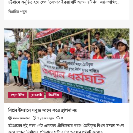
চট্টগ্রামে অনুষ্ঠিত হয়ে গেল "জেন্ডার ইকুয়ালিটি অ্যান্ড রিটার্নস: অ্যাডভান্সিং...
Read
বিস্তারিত পড়ুন
more
about
পোশাক
খাতের
টেকসই
উন্নয়নে
প্রয়োজন
লিঙ্গ
সমতা
ও
নারীর
ক্ষমতায়ন
প্রেস রিলিজ
বন্দর নগরী
লিড নিউজ
বিপ্লব উদ্যানে সবুজ ধ্বংস করে স্থাপনা নয়
newsmetro
3 years ago
0
চট্টগ্রামের দুই নম্বর গেট এলাকায় প্রীতিলতার স্বরণে তৈরিকৃত বিপ্লব উদ্যান দখল
করে স্থাপনা নির্মাণের প্রতিবাদে ঘন্টা ব্যাপি অবস্থান ধর্মঘট করেছে...