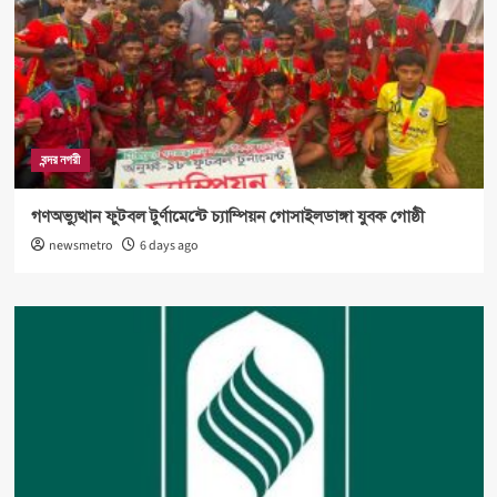
বন্দর নগরী
গণঅভ্যুত্থান ফুটবল টুর্ণামেন্টে চ্যাম্পিয়ন গোসাইলডাঙ্গা যুবক গোষ্ঠী
newsmetro
6 days ago