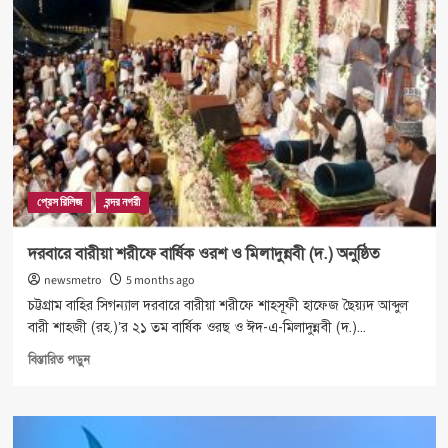
প্রেস রিলিজ
বন্দর নগরী
দরবারে বারীয়া শরীফে বার্ষিক ওরশ ও মিলাদুন্নবী (দ.) অনুষ্ঠিত
newsmetro
5 months ago
চট্টগ্রাম বাহির সিগন্যাল দরবারে বারীয়া শরীফে শাহসূফী হাফেজ ছৈয়্যদ আব্দুল
বারী শাহ্জী (রহ.)’র ২১ তম বার্ষিক ওরছ ও ঈদ-এ-মিলাদুন্নবী (দ.)...
Read
বিস্তারিত পড়ুন
more
about
দরবারে
বারীয়া