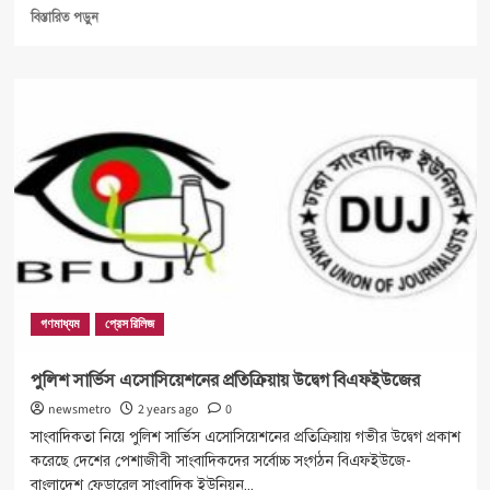
Read
বিস্তারিত পড়ুন
more
about
এলএনজি
চুক্তির
বিরুদ্ধে
বিক্ষোভ
সমাবেশ
চট্টগ্রামে
গণমাধ্যম
প্রেস রিলিজ
পুলিশ সার্ভিস এসোসিয়েশনের প্রতিক্রিয়ায় উদ্বেগ বিএফইউজের
newsmetro
2 years ago
0
সাংবাদিকতা নিয়ে পুলিশ সার্ভিস এসোসিয়েশনের প্রতিক্রিয়ায় গভীর উদ্বেগ প্রকাশ
করেছে দেশের পেশাজীবী সাংবাদিকদের সর্বোচ্চ সংগঠন বিএফইউজে-
বাংলাদেশ ফেডারেল সাংবাদিক ইউনিয়ন...