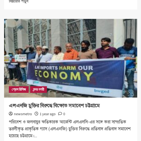
Read
বিস্তারিত পড়ুন
more
about
সরকারি
সফরে
রাশিয়া
ও
ক্রোয়েশিয়া
গেলেন
সেনাবাহিনী
প্রধান
প্রেস রিলিজ
বন্দর নগরী
এলএনজি চুক্তির বিরুদ্ধে বিক্ষোভ সমাবেশ চট্টগ্রামে
newsmetro
1 year ago
0
পরিবেশ ও জলবায়ুর ক্ষতিকারক আর্জেন্ট এলএলসি-এর সঙ্গে করা সাম্প্রতিক
তরলীকৃত প্রাকৃতিক গ্যাস (এলএনজি) চুক্তির বিরুদ্ধে প্রতিবাদ প্রতিবাদ সমাবেশ
হয়েছে চট্টগ্রামে।...