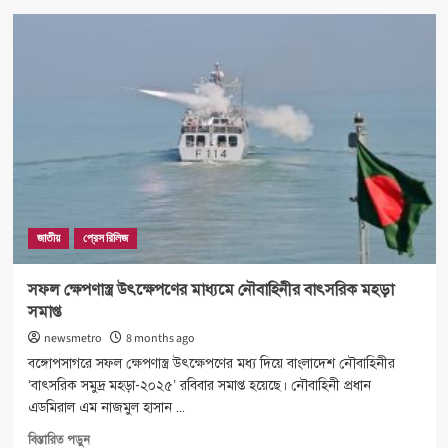
মায়ানমারে
সিমেন্ট
পাচার
:
দু’টি
বোটসহ
২৩
জন
আটক
জাতীয়
প্রেস রিলিজ
সফল ক্ষেপণাস্ত্র উৎক্ষেপণের মাধ্যমে নৌবাহিনীর বাৎসরিক মহড়া
সমাপ্ত
newsmetro
8 months ago
বঙ্গোপসাগরে সফল ক্ষেপণাস্ত্র উৎক্ষেপণের মধ্য দিয়ে বাংলাদেশ নৌবাহিনীর
‘বাৎসরিক সমুদ্র মহড়া-২০২৫’ রবিবার সমাপ্ত হয়েছে। নৌবাহিনী প্রধান
এডমিরাল এম নাজমুল হাসান ...
Read
বিস্তারিত পড়ুন