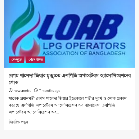
শরীফে
বার্ষিক
ওরশ
ও
মিলাদুন্নবী
(দ.)
অনুষ্ঠিত
দেশজুড়ে
প্রেস রিলিজ
বেগম খালেদা জিয়ার মৃত্যুতে এলপিজি অপারেটরস অ্যাসোসিয়েশনের
শোক
newsmetro
7 months ago
সাবেক প্রধানমন্ত্রী বেগম খালেদা জিয়ার ইন্তেকালে গভীর দুঃখ ও শোক প্রকাশ
করেছে এলপিজি অপারেটরস অ্যাসোসিয়েশন অব বাংলাদেশ।এলপিজি
অপারেটরস অ্যাসোসিয়েশন অব...
Read
বিস্তারিত পড়ুন
more
about