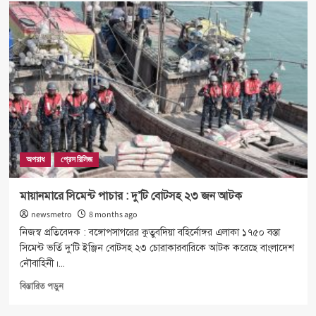
বেগম
খালেদা
জিয়ার
মৃত্যুতে
এলপিজি
অপারেটরস
অ্যাসোসিয়েশনের
শোক
অপরাধ
প্রেস রিলিজ
মায়ানমারে সিমেন্ট পাচার : দু’টি বোটসহ ২৩ জন আটক
newsmetro
8 months ago
নিজস্ব প্রতিবেদক : বঙ্গোপসাগরের কুতুবদিয়া বহির্নোঙ্গর এলাকা ১৭৫০ বস্তা
সিমেন্ট ভর্তি দু’টি ইঞ্জিন বোটসহ ২৩ চোরাকারবারিকে আটক করেছে বাংলাদেশ
নৌবাহিনী।...
Read
বিস্তারিত পড়ুন
more
about