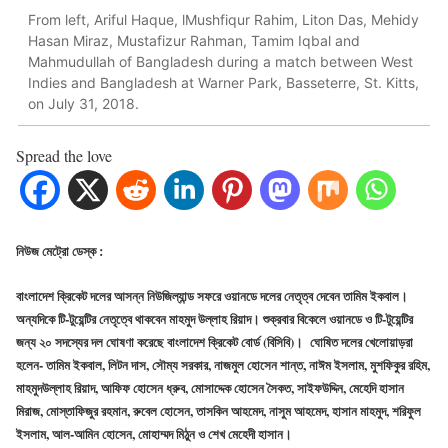
From left, Ariful Haque, lMushfiqur Rahim, Liton Das, Mehidy
Hasan Miraz, Mustafizur Rahman, Tamim Iqbal and
Mahmudullah of Bangladesh during a match between West
Indies and Bangladesh at Warner Park, Basseterre, St. Kitts,
on July 31, 2018.
Spread the love
নিউজ মেট্রো ডেস্ক :
বাংলাদেশ ক্রিকেট দলের আসন্ন নিউজিল্যান্ড সফরে ওয়ানডে দলের নেতৃত্ব দেবেন তামিম ইকবাল।
অন্যদিকে টি-টুয়েন্টির নেতৃত্বে থাকবেন মাহমুদ উল্লাহ রিয়াদ। শুক্রবার বিকেলে ওয়ানডে ও টি-টুয়েন্টির
জন্য ২০ সদস্যের দল ঘোষণা করেছে বাংলাদেশ ক্রিকেট বোর্ড (বিসিবি)। ঘোষিত দলের খেলোয়াড়রা
হলেন- তামিম ইকবাল, লিটন দাস, সৌম্য সরকার, নাজমুল হোসেন শান্ত, নাঈম ইসলাম, মুশফিকুর রহিম,
মাহমুদউল্লাহ রিয়াদ, আফিফ হোসেন ধ্রুব, মোসাদ্দেক হোসেন সৈকত, সাইফউদ্দিন, মেহেদি হাসান
মিরাজ, মোস্তাফিজুর রহমান, রুবেল হোসেন, তাসকিন আহমেদ, নাসুম আহমেদ, হাসান মাহমুদ, শরিফুল
ইসলাম, আল-আমিন হোসেন, মোহাম্মদ মিঠুন ও শেখ মেহেদী হাসান।