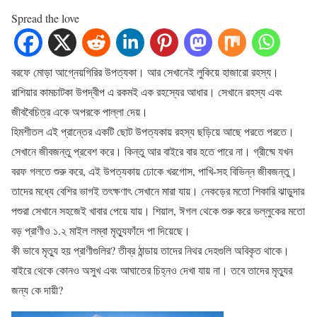
Spread the love
বরফে মোড়া আগ্নেয়গিরির উপত্যকা। আর সেখানেই লুকিয়ে হাজারো রহস্য।
রাশিয়ার কামচাটকা উপদ্বীপ এ রকমই এক রহস্যের আধার। সেখানে রহস্য এবং
জীববৈচিত্র একে অপরকে পাল্লা দেয়।
হিমশীতল এই প্রান্তের একটি ছোট উপত্যকায় রহস্য ছড়িয়ে আছে পরতে পরতে।
সেখানে জীবজন্তু প্রবেশ করে। কিন্তু আর বাইরে বার হতে পারে না। গ্রীষ্মে যখন
বরফ গলতে শুরু করে, এই উপত্যকায় ঢোকে খরগোস, পাখি-সহ বিভিন্ন জীবজন্তু।
তাদের মধ্যে বেশির ভাগই তৎক্ষণাৎ সেখানে মারা যায়। নেকড়ের মতো শিকারি ঝাড়ুদার
পশুরা সেখানে সহজেই খাবার পেয়ে যায়। শিয়াল, ঈগল থেকে শুরু করে ভল্লুকের মতো
বড় প্রাণীও ১.২ মাইল লম্বা মৃত্যুফাঁদে পা দিয়েছে।
কী ভাবে মৃত্যু হয় প্রাণীগুলির? তীব্র ঠান্ডায় তাদের নিথর দেহগুলি অবিকৃত থাকে।
বাইরে থেকে কোনও অসুখ এবং আঘাতের চিহ্নও দেখা যায় না। তবে তাদের মৃত্যুর
জন্য কে দায়ী?