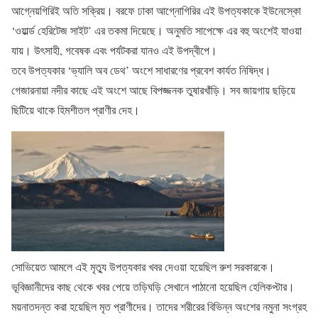
আগ্নেয়গিরিই অতি সক্রিয়। বরফে ঢাকা আগ্নোগিরির এই উপত্যকাকে ইউনেস্কো
‘ওয়ার্ল্ড হেরিটেজ সাইট’ এর তকমা দিয়েছে। অনুমতি সাপেক্ষে এর বহু অংশেই যাওয়া
যায়। উৎসাহী, গবেষক এবং পর্যটকরা যানও এই উপদ্বীপে।
তবে উপত্যকার ‘ভ্যালি অব ডেথ’ অংশে সাধারণের প্রবেশ কার্যত নিষিদ্ধ।
গেজারনায়া নদীর কাছে এই অংশে আছে বিপজ্জনক তুষারখাঁড়ি। সব জায়গায় ছড়িয়ে
ছিটিয়ে থাকে হিমশীতল প্রাণীর দেহ।
সোভিয়েত আমলে এই মৃত্যু উপত্যকার খবর দেওয়া হয়েছিল রুশ সরকারকে।
ভূবিজ্ঞানীদের কাছ থেকে খবর পেয়ে তড়িঘড়ি সেখানে পাঠানো হয়েছিল হেলিকপ্টার।
ময়নাতদন্ত করা হয়েছিল মৃত প্রাণীদের। তাদের শরীরের বিভিন্ন অংশের নমুনা সংগ্রহ