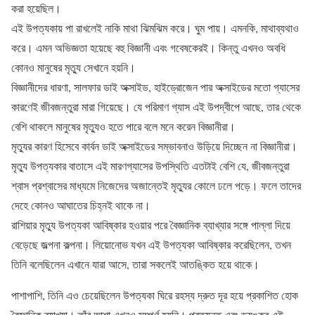
করা হয়েছিল।
এই উপত্যকায় পা রাখলেই নাকি মাথা ঝিমঝিম করে। ঘুম পায়। এমনকি, মাথাব্যথাও
করে। এমন অভিজ্ঞতা হয়েছে বহু বিজ্ঞানী এবং গবেষকেরই। কিন্তু এখনও অবধি
কোনও মানুষের মৃত্যু সেখানে হয়নি।
বিজ্ঞানীদের ধারণা, সালফার ডাই অক্সাইড, হাইড্রোজেন পার অক্সাইডের মতো গ্যাসের
কারণেই জীবজন্তুরা মারা গিয়েছে। যে পরিমাণ গ্যাস এই উপদ্বীপে আছে, তার থেকে
বেশি থাকলে মানুষের মৃত্যুও হতে পারে বলে মনে করেন বিজ্ঞানীরা।
মৃত্যুর কারণ হিসেবে কার্বন ডাই অক্সাইডের সম্ভাবনাও উড়িয়ে দিচ্ছেন না বিজ্ঞানীরা।
মৃত্যু উপত্যকার বাতাসে এই মারণগ্যাসের উপস্থিতি এতটাই বেশি যে, জীবজন্তুরা
শ্বাস প্রশ্বাসের মাধ্যমে নিজেদের অজান্তেই মৃত্যুর কোলে ঢলে পড়ে। ফলে তাদের
দেহে কোনও আঘাতের চিহ্নই থাকে না।
রাশিয়ার মৃত্যু উপত্যকা আবিষ্কার হওয়ার পরে বৈজ্ঞানিক ব্যাখ্যার সঙ্গে পাল্লা দিয়ে
বেড়েছে জল্পনা কল্পনা। লিয়োনোভ যখন এই উপত্যকা আবিষ্কার করেছিলেন, তখন
তিনি বলেছিলেন এখানে যারা আসে, তারা সকলেই আতঙ্কিত হয়ে থাকে।
পাশাপাশি, তিনি এও চেয়েছিলেন উপত্যকা ঘিরে রহস্য দ্রুত দূর হয়ে প্রকাশিত হোক
বৈজ্ঞানিক ব্যাখ্যা। তাঁর আশা এখনও সম্পূর্ণ হয়নি। প্রত্যন্ত এবং ভয়ঙ্কর এই