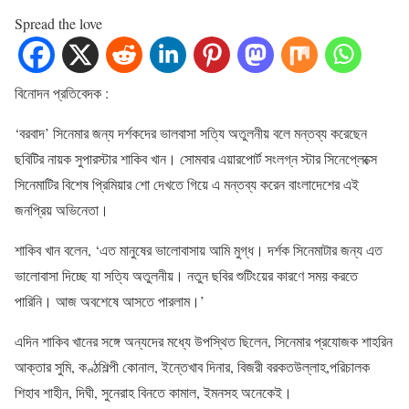
Spread the love
বিনোদন প্রতিবেদক :
‘বরবাদ’ সিনেমার জন্য দর্শকদের ভালবাসা সত্যি অতুলনীয় বলে মন্তব্য করেছেন
ছবিটির নায়ক সুপারস্টার শাকিব খান। সোমবার এয়ারপোর্ট সংলগ্ন স্টার সিনেপ্লেক্সে
সিনেমাটির বিশেষ প্রিমিয়ার শো দেখতে গিয়ে এ মন্তব্য করেন বাংলাদেশের এই
জনপ্রিয় অভিনেতা।
শাকিব খান বলেন, ‘এত মানুষের ভালোবাসায় আমি মুগ্ধ। দর্শক সিনেমাটার জন্য এত
ভালোবাসা দিচ্ছে যা সত্যি অতুলনীয়। নতুন ছবির শুটিংয়ের কারণে সময় করতে
পারিনি। আজ অবশেষে আসতে পারলাম।’
এদিন শাকিব খানের সঙ্গে অন্যদের মধ্যে উপস্থিত ছিলেন, সিনেমার প্রযোজক শাহরিন
আক্তার সুমি, কণ্ঠশিল্পী কোনাল, ইন্তেখাব দিনার, বিজরী বরকতউল্লাহ,পরিচালক
শিহাব শাহীন, দিঘী, সুনেরাহ বিনতে কামাল, ইমনসহ অনেকেই।