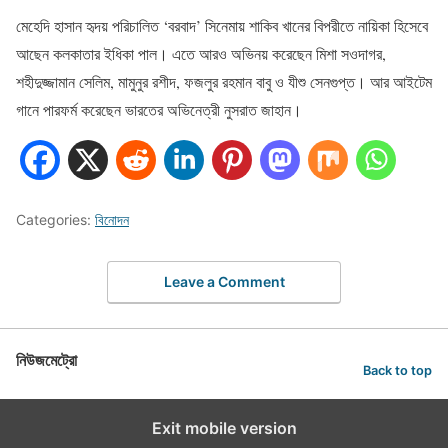
মেহেদি হাসান হৃদয় পরিচালিত ‘বরবাদ’ সিনেমায় শাকিব খানের বিপরীতে নায়িকা হিসেবে
আছেন কলকাতার ইধিকা পাল। এতে আরও অভিনয় করেছেন মিশা সওদাগর,
শহীদুজ্জামান সেলিম, মামুনুর রশীদ, ফজলুর রহমান বাবু ও যীশু সেনগুপ্ত। আর আইটেম
গানে পারফর্ম করেছেন ভারতের অভিনেত্রী নুসরাত জাহান।
Categories:
বিনোদন
Leave a Comment
নিউজমেট্রো
Back to top
Exit mobile version