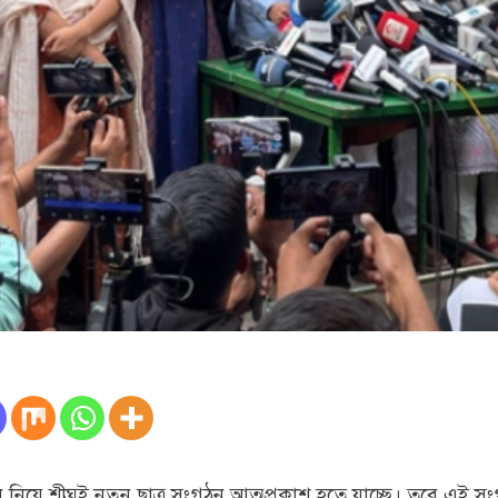
শ্লোগান নিয়ে শীঘ্রই নতুন ছাত্র সংগঠন আত্মপ্রকাশ হতে যাচ্ছে। তবে এ