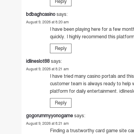
Reply
bdbaghcasino
says:
August 9, 2026 at 8:20 am
I have been playing here for a few mont
quickly. I highly recommend this platfor
Reply
idlineslot88
says:
August 9, 2026 at 8:21 am
I have tried many casino portals and th
customer team is always ready to help w
platform for daily entertainment.
idlines
Reply
gogorummyyonogame
says:
August 9, 2026 at 8:21 am
Finding a trustworthy card game site ca