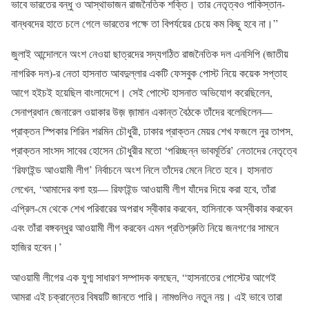
ভাবে ভারতের বন্ধু ও আস্থাভাজন রাজনৈতিক শক্তি। তার নেতৃত্বও পাকিস্তান-
বান্ধবদের হাতে চলে গেলে ভারতের পক্ষে তা বিপর্যয়ের চেয়ে কম কিছু হবে না।”
জুলাই আন্দোলনে অংশ নেওয়া ছাত্রদের সদ্যগঠিত রাজনৈতিক দল এনসিপি (জাতীয়
নাগরিক দল)-র নেতা হাসনাত আবদুল্লার একটি ফেসবুক পোস্ট নিয়ে কয়েক সপ্তাহ
আগে হইচই হয়েছিল বাংলাদেশে। সেই পোস্টে হাসনাত অভিযোগ করেছিলেন,
সেনাপ্রধান জেনারেল ওয়াকার উজ় জ়ামান একান্ত বৈঠকে তাঁদের বলেছিলেন—
প্রাক্তন স্পিকার শিরিন শরমিন চৌধুরী, ঢাকার প্রাক্তন মেয়র শেখ ফজলে নুর তাপস,
প্রাক্তন সাংসদ সাবের হোসেন চৌধুরীর মতো ‘পরিচ্ছন্ন ভাবমূর্তির’ নেতাদের নেতৃত্বে
‘রিফাইন্ড আওয়ামী লীগ’ নির্বাচনে অংশ নিলে তাঁদের মেনে নিতে হবে। হাসনাত
লেখেন, ‘আমাদের বলা হয়— রিফাইন্ড আওয়ামী লীগ যাঁদের দিয়ে করা হবে, তাঁরা
এপ্রিল-মে থেকে শেখ পরিবারের অপরাধ স্বীকার করবেন, হাসিনাকে অস্বীকার করবেন
এবং তাঁরা বঙ্গবন্ধুর আওয়ামী লীগ করবেন এমন প্রতিশ্রুতি নিয়ে জনগণের সামনে
হাজির হবেন।’
আওয়ামী লীগের এক যুগ্ম সাধারণ সম্পাদক বলছেন, “হাসনাতের পোস্টের আগেই
আমরা এই চক্রান্তের বিষয়টি জানতে পারি। নামগুলিও নতুন নয়। এই ভাবে তারা