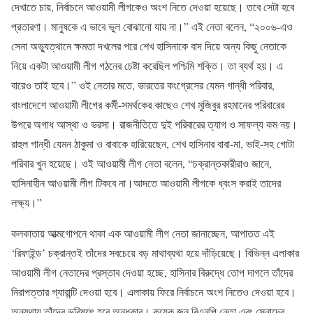
দেখাতে চায়, নির্বাচনে আওয়ামী লীগকেও অংশ নিতে দেওয়া হয়েছে। তবে সেটা হবে
প্রতারণা। মানুষকে এ ভাবে ভুল বোঝানো যায় না।” এই নেতা বলেন, “২০০৬-এও
সেনা অভ্যুত্থানে ক্ষমতা দখলের পরে শেখ হাসিনাকে বাদ দিয়ে অন্য কিছু নেতাকে
নিয়ে একটা আওয়ামী লীগ গঠনের চেষ্টা করেছিল পশ্চিমি শক্তি। তা ব্যর্থ হয়। এ
বারেও তাই হবে।” ওই নেতার মতে, ভারতের কংগ্রেসের যেমন গান্ধী পরিবার,
বাংলাদেশে আওয়ামী লীগের কর্মী-সমর্থকের কাছেও শেখ মুজিবুর রহমানের পরিবারের
উপরে অগাধ আস্থা ও ভরসা। রাজনীতিতে দুই পরিবারের ত্যাগ ও সাফল্য কম নয়।
রাহুল গান্ধী যেমন ঠাকুমা ও বাবাকে হারিয়েছেন, শেখ হাসিনার বাবা-মা, ভাই-সহ গোটা
পরিবার খুন হয়েছে। ওই আওয়ামী লীগ নেতা বলেন, “চক্রান্তকারীরাও জানে,
হাসিনাহীন আওয়ামী লীগ টিকবে না।আদতে আওয়ামী লীগকে ধ্বংস করাই তাদের
লক্ষ্য।”
কলকাতায় আত্মগোপনে থাকা এক আওয়ামী লীগ নেতা জানাচ্ছেন, আপাতত এই
‘রিফাইন্ড’ চক্রান্তই তাঁদের সবচেয়ে বড় মাথাব্যথা হয়ে দাঁড়িয়েছে। বিভিন্ন এলাকার
আওয়ামী লীগ নেতাদের প্রস্তাব দেওয়া হচ্ছে, হাসিনার বিরুদ্ধে তোপ দাগলে তাঁদের
নিরাপত্তার গ্যারান্টি দেওয়া হবে। এলাকায় ফিরে নির্বাচনে অংশ নিতেও দেওয়া হবে।
অন্যথায় তাঁদের ভবিষ্যৎ হবে অন্ধকার। কয়েক জন বিএনপি নেতা এবং সেনাদের